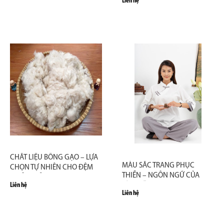
Liên hệ
CHẤT LIỆU BÔNG GẠO – LỰA
MÀU SẮC TRANG PHỤC
CHỌN TỰ NHIÊN CHO ĐỆM
THIỀN – NGÔN NGỮ CỦA
NGỒI THIỀN
Liên hệ
TĨNH LẶNG
Liên hệ