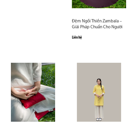
Đệm Ngồi Thiền Zambala –
Giải Pháp Chuẩn Cho Người
Muốn Ngồi Lâu Không Đau
Liên hệ
Lưng