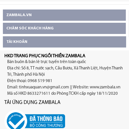
ZAMBALA.VN
CHĂM SÓC KHÁCH HÀNG
TÀI KHOẢN
HKD TRANG PHỤC NGỒI THIỀN ZAMBALA
Bán buôn & bán lẻ trực tuyến trên toàn quốc
Địa chỉ: Số 8, TT nước sạch, Cầu Bươu, Xã Thanh Liệt, Huyện Thanh
Trì, Thành phố Hà Nội
Điện thoại: 0968 519 981
Email:
tinhxuaquan.vn@gmail.com
|| Website: www.zambala.vn
Mã số HKD 8633271611 do Phòng TCKH cấp ngày 18/11/2020
TẢI ỨNG DỤNG ZAMBALA