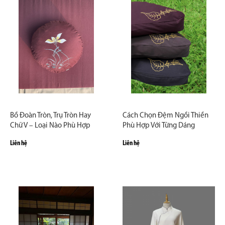
Bồ Đoàn Tròn, Trụ Tròn Hay
Cách Chọn Đệm Ngồi Thiền
Chữ V – Loại Nào Phù Hợp
Phù Hợp Với Từng Dáng
Nhất?
Người – Hướng Dẫn Chi Tiết
Liên hệ
Liên hệ
Từ Zambala