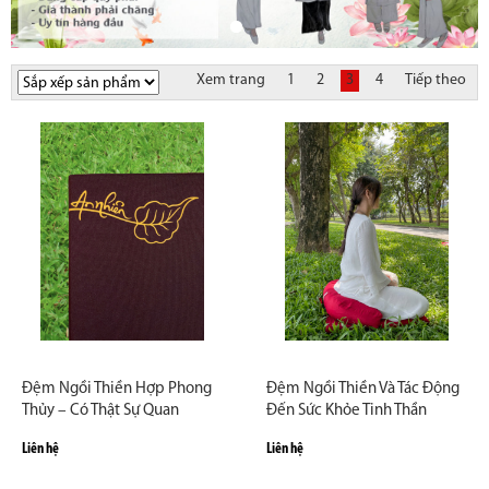
Xem trang
1
2
3
4
Tiếp theo
Đệm Ngồi Thiền Hợp Phong
Đệm Ngồi Thiền Và Tác Động
Thủy – Có Thật Sự Quan
Đến Sức Khỏe Tinh Thần
Trọng?
Liên hệ
Liên hệ