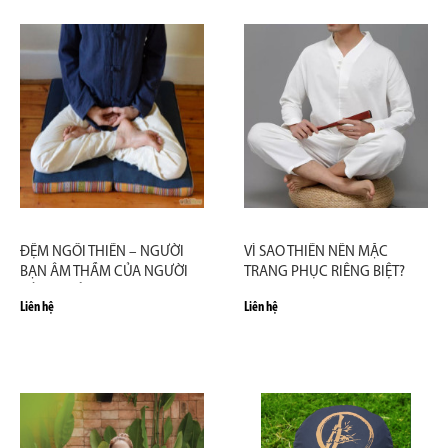
ĐỆM NGỒI THIỀN – NGƯỜI
VÌ SAO THIỀN NÊN MẶC
BẠN ÂM THẦM CỦA NGƯỜI
TRANG PHỤC RIÊNG BIỆT?
HÀNH GIẢ
Liên hệ
Liên hệ