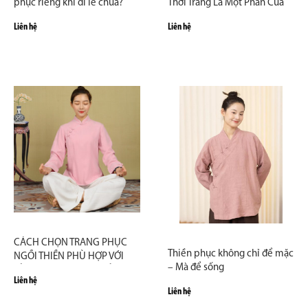
phục riêng khi đi lễ chùa?
Thời Trang Là Một Phần Của
Thiền Định
Liên hệ
Liên hệ
CÁCH CHỌN TRANG PHỤC
Thiền phục không chỉ để mặc
NGỒI THIỀN PHÙ HỢP VỚI
– Mà để sống
TỪNG GIAI ĐOẠN TU TẬP
Liên hệ
Liên hệ