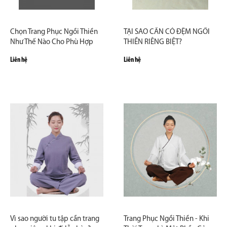
Chọn Trang Phục Ngồi Thiền
TẠI SAO CẦN CÓ ĐỆM NGỒI
Như Thế Nào Cho Phù Hợp
THIỀN RIÊNG BIỆT?
Với Khí Chất và Cơ Thể?
Liên hệ
Liên hệ
Vì sao người tu tập cần trang
Trang Phục Ngồi Thiền - Khi