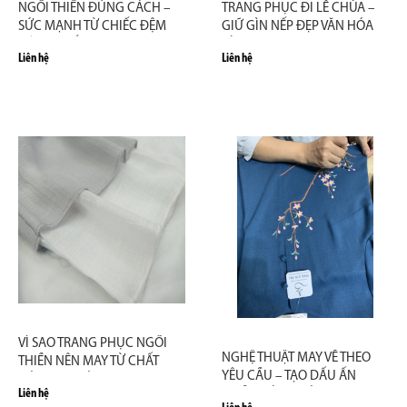
NGỒI THIỀN ĐÚNG CÁCH –
TRANG PHỤC ĐI LỄ CHÙA –
SỨC MẠNH TỪ CHIẾC ĐỆM
GIỮ GÌN NẾP ĐẸP VĂN HÓA
VỮNG CHẮC
TÂM LINH
Liên hệ
Liên hệ
VÌ SAO TRANG PHỤC NGỒI
NGHỆ THUẬT MAY VẼ THEO
THIỀN NÊN MAY TỪ CHẤT
YÊU CẦU – TẠO DẤU ẤN
LIỆU TỰ NHIÊN?
Liên hệ
THIỀN RIÊNG BIỆT