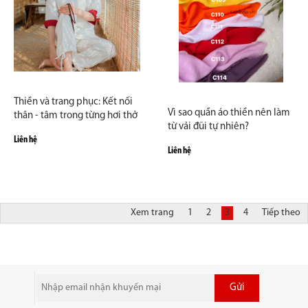
Thiền và trang phục: Kết nối
Vì sao quần áo thiền nên làm
thân - tâm trong từng hơi thở
từ vải đũi tự nhiên?
Liên hệ
Liên hệ
Xem trang
1
2
3
4
Tiếp theo
Gửi