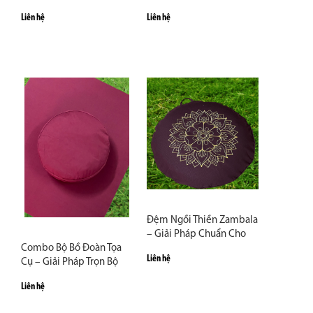
Hợp Nhất?
Nhỏ Trong Nhà
Liên hệ
Liên hệ
Đệm Ngồi Thiền Zambala
– Giải Pháp Chuẩn Cho
Combo Bộ Bồ Đoàn Tọa
Người Muốn Ngồi Lâu
Liên hệ
Cụ – Giải Pháp Trọn Bộ
Không Đau Lưng
Cho Góc Thiền Chuẩn
Liên hệ
Mực