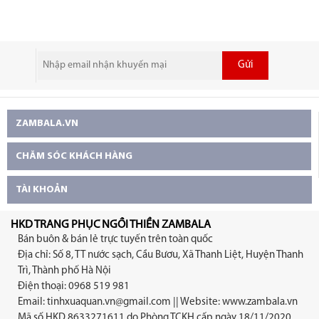
Gửi
ZAMBALA.VN
CHĂM SÓC KHÁCH HÀNG
TÀI KHOẢN
HKD TRANG PHỤC NGỒI THIỀN ZAMBALA
Bán buôn & bán lẻ trực tuyến trên toàn quốc
Địa chỉ: Số 8, TT nước sạch, Cầu Bươu, Xã Thanh Liệt, Huyện Thanh
Trì, Thành phố Hà Nội
Điện thoại: 0968 519 981
Email:
tinhxuaquan.vn@gmail.com
|| Website: www.zambala.vn
Mã số HKD 8633271611 do Phòng TCKH cấp ngày 18/11/2020