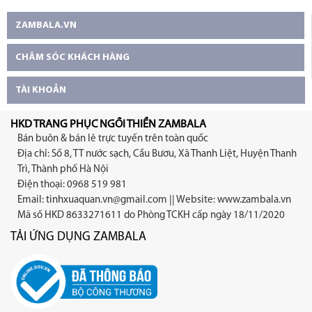
ZAMBALA.VN
CHĂM SÓC KHÁCH HÀNG
TÀI KHOẢN
HKD TRANG PHỤC NGỒI THIỀN ZAMBALA
Bán buôn & bán lẻ trực tuyến trên toàn quốc
Địa chỉ: Số 8, TT nước sạch, Cầu Bươu, Xã Thanh Liệt, Huyện Thanh
Trì, Thành phố Hà Nội
Điện thoại: 0968 519 981
Email:
tinhxuaquan.vn@gmail.com
|| Website: www.zambala.vn
Mã số HKD 8633271611 do Phòng TCKH cấp ngày 18/11/2020
TẢI ỨNG DỤNG ZAMBALA