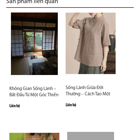
Sản phẩm liên quan
Sống Lành Giữa Đời
Không Gian Sống Lành –
Thường – Cách Tạo Một
Bắt Đầu Từ Một Góc Thiền
Góc Thiền Nhỏ Trong Nhà
Nhỏ Trong Nhà
Liên hệ
Liên hệ
Hiện Đại