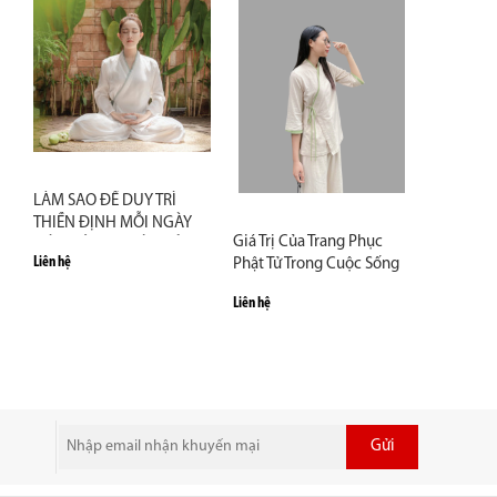
LÀM SAO ĐỂ DUY TRÌ
THIỀN ĐỊNH MỖI NGÀY
Giá Trị Của Trang Phục
MÀ KHÔNG CHÁN NẢN?
Liên hệ
Phật Tử Trong Cuộc Sống
Hiện Đại
Liên hệ
Gửi