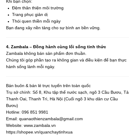
Khi bạn chọn:
Đệm thân thiện môi trường
Trang phục giản dị
Thói quen thiền mỗi ngày
Bạn đang xây nền tảng cho sự bình an bền vững.
4. Zambala – Đồng hành cùng lối sống tỉnh thức
Zambala không bán sản phẩm đơn thuần.
Chúng tôi góp phần tạo ra không gian và điều kiện để bạn thực
hành sống lành mỗi ngày.
Bán buôn & bán lẻ trực tuyến trên toàn quốc
Trụ sở chính: Số 8, Khu tập thể nước sạch, ngõ 3 Cầu Bươu, Tả
Thanh Oai, Thanh Trì, Hà Nội (Cuối ngõ 3 khu dân cư Cầu
Bươu)
Hotline: 096 851 9981
Email:
quanaothienzambala@gmail.com
Website: www.zambala.vn
https://shopee.vn/quanchaytinhxua