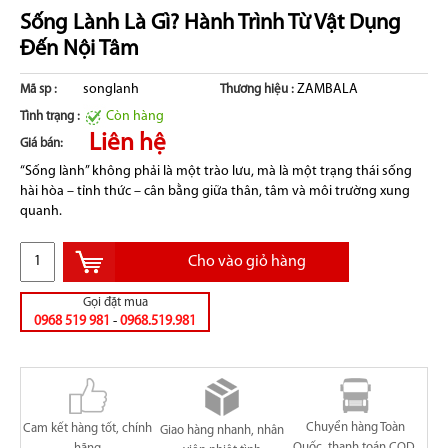
Sống Lành Là Gì? Hành Trình Từ Vật Dụng
Đến Nội Tâm
songlanh
ZAMBALA
Mã sp :
Thương hiệu :
Còn hàng
Tình trạng :
Liên hệ
Giá bán:
“Sống lành” không phải là một trào lưu, mà là một trạng thái sống
hài hòa – tỉnh thức – cân bằng giữa thân, tâm và môi trường xung
quanh.
Cho vào giỏ hàng
Gọi đặt mua
0968 519 981
-
0968.519.981
Chuyển hàng Toàn
Cam kết hàng tốt, chính
Giao hàng nhanh, nhân
Quốc, thanh toán COD,