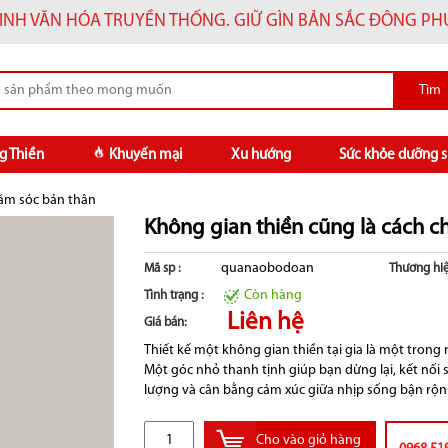
INH VĂN HÓA TRUYỀN THỐNG. GIỮ GÌN BẢN SẮC ĐÔNG P
g Thiền
Khuyến mại
Xu hướng
Sức khỏe dưỡng s
hăm sóc bản thân
Không gian thiền cũng là cách 
quanaobodoan
Mã sp :
Thương hiệ
Còn hàng
Tình trạng :
Liên hệ
Giá bán:
Thiết kế một không gian thiền tại gia là một tron
Một góc nhỏ thanh tịnh giúp bạn dừng lại, kết nối s
lượng và cân bằng cảm xúc giữa nhịp sống bận rộn
Cho vào giỏ hàng