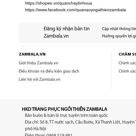
https://shopee.vn/quanchaytinhxua
https://www.facebook.com/quanaoyogathienzambala
Đăng ký nhận bản tin
Cập nhật thông ti
Zambala.vn
Hưởng quyền lợi gi
ZAMBALA.VN
CHĂM S
Giới thiệu Zambala.vn
Chính sá
Điều khoản và điều kiện giao dịch
Chính sá
Liên hệ với Zambala.vn
HKD TRANG PHỤC NGỒI THIỀN ZAMBALA
Bán buôn & bán lẻ trực tuyến trên toàn quốc
Địa chỉ: Số 8, TT nước sạch, Cầu Bươu, Xã Thanh Liệt, Huyện 
phố Hà Nội
Điện thoại: 0968 519 981