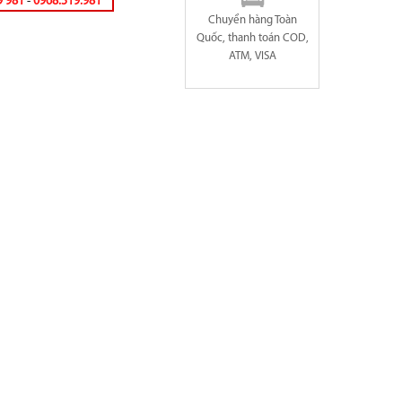
9 981
-
0968.519.981
Chuyển hàng Toàn
Quốc, thanh toán COD,
ATM, VISA