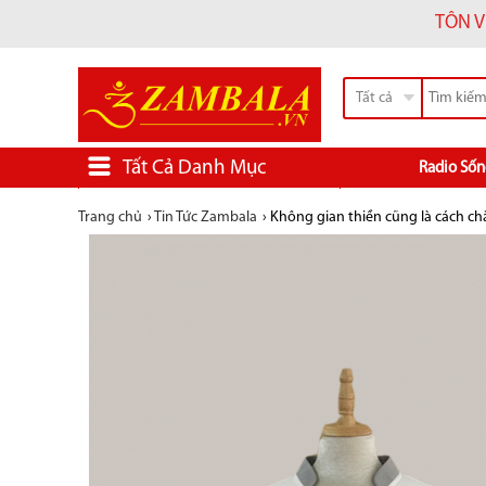
TÔN V
Tất cả
Tất Cả Danh Mục
Radio Sốn
Trang chủ
›
Tin Tức Zambala
›
Không gian thiền cũng là cách c