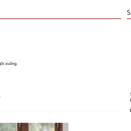
S
gồi xuống.
.