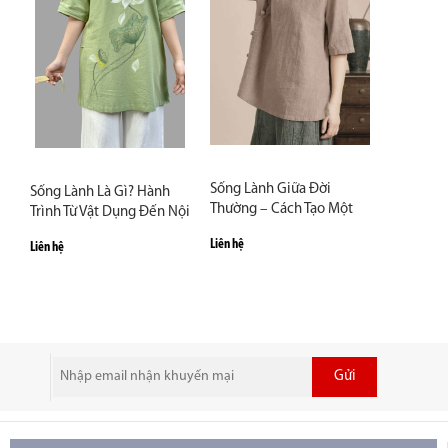
Sống Lành Giữa Đời
Sống Lành Là Gì? Hành
Thường – Cách Tạo Một
Trình Từ Vật Dụng Đến Nội
Góc Thiền Nhỏ Trong Nhà
Tâm
Liên hệ
Liên hệ
Hiện Đại
Gửi