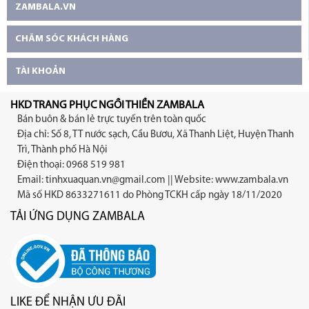
ZAMBALA.VN
CHĂM SÓC KHÁCH HÀNG
TÀI KHOẢN
HKD TRANG PHỤC NGỒI THIỀN ZAMBALA
Bán buôn & bán lẻ trực tuyến trên toàn quốc
Địa chỉ: Số 8, TT nước sạch, Cầu Bươu, Xã Thanh Liệt, Huyện Thanh
Trì, Thành phố Hà Nội
Điện thoại: 0968 519 981
Email:
tinhxuaquan.vn@gmail.com
|| Website: www.zambala.vn
Mã số HKD 8633271611 do Phòng TCKH cấp ngày 18/11/2020
TẢI ỨNG DỤNG ZAMBALA
LIKE ĐỂ NHẬN ƯU ĐÃI