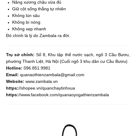
Nâng xương chậu vừa đủ
Giữ cột sống thẳng tự nhiên
Không lún sâu
Không bí nóng
Không xẹp nhanh
Đó chính là lý do Zambala ra đời.
Trụ sở chính:
Số 8, Khu tập thể nước sạch, ngõ 3 Cầu Bươu,
phường Thanh Liệt, Hà Nội (Cuối ngõ 3 khu dân cư Cầu Bươu)
Hotline:
096.851.9981
Email:
quanaothienzambala@gmail.com
Website:
www.zambala.vn
https:
//shopee.vn/quanchaytinhxua
https:
//www.facebook.com/quanaoyogathienzambala