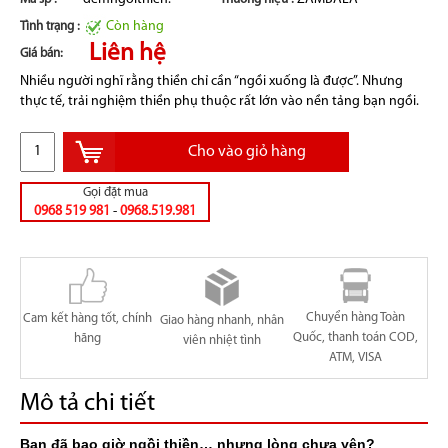
Còn hàng
Tình trạng :
Liên hệ
Giá bán:
Nhiều người nghĩ rằng thiền chỉ cần “ngồi xuống là được”. Nhưng
thực tế, trải nghiệm thiền phụ thuộc rất lớn vào nền tảng bạn ngồi.
Cho vào giỏ hàng
Gọi đặt mua
0968 519 981
-
0968.519.981
Chuyển hàng Toàn
Cam kết hàng tốt, chính
Giao hàng nhanh, nhân
Quốc, thanh toán COD,
hãng
viên nhiệt tình
ATM, VISA
Mô tả chi tiết
Bạn đã bao giờ ngồi thiền… nhưng lòng chưa yên?