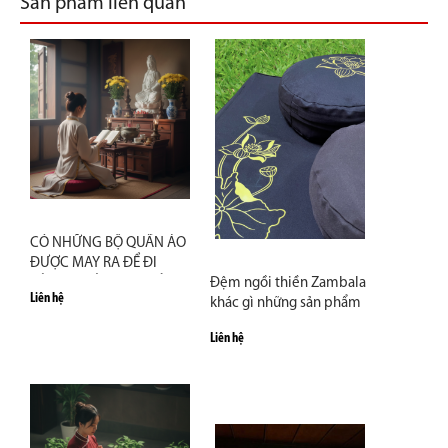
Sản phẩm liên quan
CÓ NHỮNG BỘ QUẦN ÁO
ĐƯỢC MAY RA ĐỂ ĐI
CÙNG CHÚNG TA THẬT
Đệm ngồi thiền Zambala
Liên hệ
LÂU...
khác gì những sản phẩm
đại trà?
Liên hệ