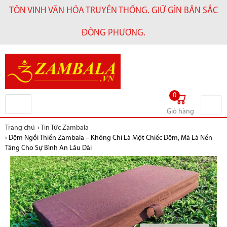
TÔN VINH VĂN HÓA TRUYỀN THỐNG. GIỮ GÌN BẢN SẮC
ĐÔNG PHƯƠNG.
0
Giỏ hàng
Trang chủ
›
Tin Tức Zambala
›
Đệm Ngồi Thiền Zambala – Không Chỉ Là Một Chiếc Đệm, Mà Là Nền
Tảng Cho Sự Bình An Lâu Dài