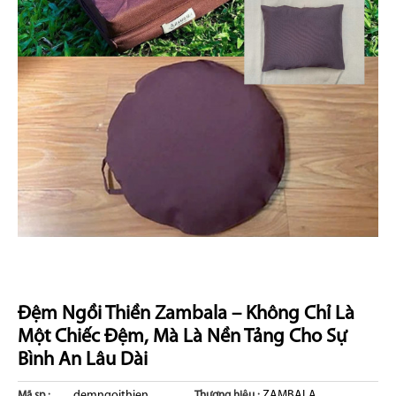
Đệm Ngồi Thiền Zambala – Không Chỉ Là
Một Chiếc Đệm, Mà Là Nền Tảng Cho Sự
Bình An Lâu Dài
demngoithien.
ZAMBALA
Mã sp :
Thương hiệu :