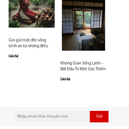
Gìn giữ một đời sống
bình an từ những điều
giản dị nhất
Liên hệ
Không Gian Sống Lành –
Bắt Đầu Từ Một Góc Thiền
Nhỏ Trong Nhà
Liên hệ
Gửi