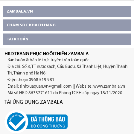
ZAMBALA.VN
CHĂM SÓC KHÁCH HÀNG
TÀI KHOẢN
HKD TRANG PHỤC NGỒI THIỀN ZAMBALA
Bán buôn & bán lẻ trực tuyến trên toàn quốc
Địa chỉ: Số 8, TT nước sạch, Cầu Bươu, Xã Thanh Liệt, Huyện Thanh
Trì, Thành phố Hà Nội
Điện thoại: 0968 519 981
Email:
tinhxuaquan.vn@gmail.com
|| Website: www.zambala.vn
Mã số HKD 8633271611 do Phòng TCKH cấp ngày 18/11/2020
TẢI ỨNG DỤNG ZAMBALA