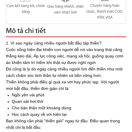
Chuyển hàng Toàn
Cam kết hàng tốt, chính
Giao hàng nhanh, nhân
Quốc, thanh toán COD,
hãng
viên nhiệt tình
ATM, VISA
Mô tả chi tiết
1. Vì sao ngày càng nhiều người bắt đầu tập thiền?
Cuộc sống hiện đại khiến con người dễ rơi vào trạng thái căng
thẳng kéo dài. Áp lực công việc, mạng xã hội, guồng quay cơm
áo khiến tâm trí hiếm khi thật sự được nghỉ ngơi.
Đó cũng là lý do ngày càng nhiều người tìm đến thiền như một
cách chăm sóc tinh thần tự nhiên và bền vững hơn.
Thiền không phải điều gì quá xa vời hay phức tạp. Với người
mới bắt đầu, thiền đơn giản chỉ là:
Ngồi yên vài phút
Quan sát hơi thở
Cho bản thân một khoảng dừng
Học cách quay về với hiện tại
Bạn không cần phải “thiền giỏi” ngay từ đầu. Điều quan trọng
nhất chỉ là bắt đầu.