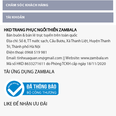
CHĂM SÓC KHÁCH HÀNG
TÀI KHOẢN
HKD TRANG PHỤC NGỒI THIỀN ZAMBALA
Bán buôn & bán lẻ trực tuyến trên toàn quốc
Địa chỉ: Số 8, TT nước sạch, Cầu Bươu, Xã Thanh Liệt, Huyện Thanh
Trì, Thành phố Hà Nội
Điện thoại: 0968 519 981
Email:
tinhxuaquan.vn@gmail.com
|| Website: www.zambala.vn
Mã số HKD 8633271611 do Phòng TCKH cấp ngày 18/11/2020
TẢI ỨNG DỤNG ZAMBALA
LIKE ĐỂ NHẬN ƯU ĐÃI