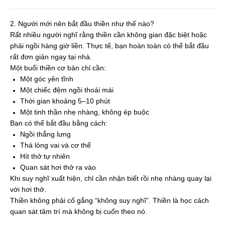
2. Người mới nên bắt đầu thiền như thế nào?
Rất nhiều người nghĩ rằng thiền cần không gian đặc biệt hoặc
phải ngồi hàng giờ liền. Thực tế, bạn hoàn toàn có thể bắt đầu
rất đơn giản ngay tại nhà.
Một buổi thiền cơ bản chỉ cần:
Một góc yên tĩnh
Một chiếc đệm ngồi thoải mái
Thời gian khoảng 5–10 phút
Một tinh thần nhẹ nhàng, không ép buộc
Bạn có thể bắt đầu bằng cách:
Ngồi thẳng lưng
Thả lỏng vai và cơ thể
Hít thở tự nhiên
Quan sát hơi thở ra vào
Khi suy nghĩ xuất hiện, chỉ cần nhận biết rồi nhẹ nhàng quay lại
với hơi thở.
Thiền không phải cố gắng “không suy nghĩ”. Thiền là học cách
quan sát tâm trí mà không bị cuốn theo nó.