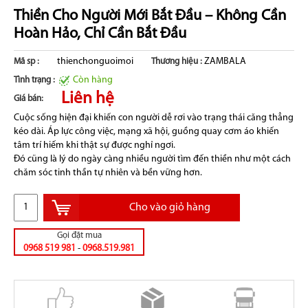
Thiền Cho Người Mới Bắt Đầu – Không Cần
Hoàn Hảo, Chỉ Cần Bắt Đầu
thienchonguoimoi
ZAMBALA
Mã sp :
Thương hiệu :
Còn hàng
Tình trạng :
Liên hệ
Giá bán:
Cuộc sống hiện đại khiến con người dễ rơi vào trạng thái căng thẳng
kéo dài. Áp lực công việc, mạng xã hội, guồng quay cơm áo khiến
tâm trí hiếm khi thật sự được nghỉ ngơi.
Đó cũng là lý do ngày càng nhiều người tìm đến thiền như một cách
chăm sóc tinh thần tự nhiên và bền vững hơn.
Cho vào giỏ hàng
Gọi đặt mua
0968 519 981
-
0968.519.981