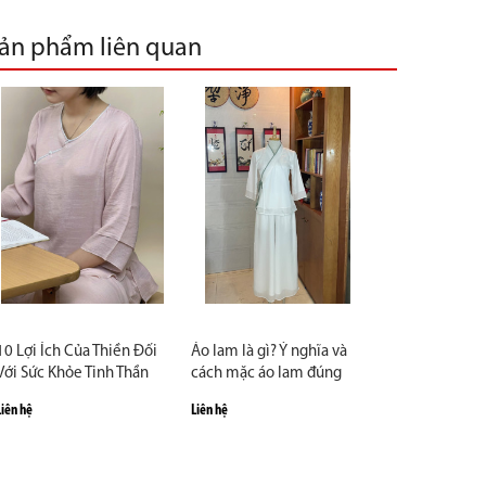
ản phẩm liên quan
10 Lợi Ích Của Thiền Đối
Áo lam là gì? Ý nghĩa và
Với Sức Khỏe Tinh Thần
cách mặc áo lam đúng
khi đi chùa
Liên hệ
Liên hệ