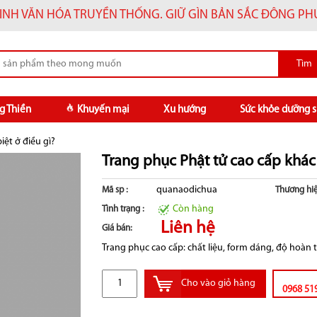
INH VĂN HÓA TRUYỀN THỐNG. GIỮ GÌN BẢN SẮC ĐÔNG P
g Thiền
Khuyến mại
Xu hướng
Sức khỏe dưỡng s
iệt ở điều gì?
Trang phục Phật tử cao cấp khác 
quanaodichua
Mã sp :
Thương hiệ
Còn hàng
Tình trạng :
Liên hệ
Giá bán:
Trang phục cao cấp: chất liệu, form dáng, độ hoàn th
Cho vào giỏ hàng
0968 51