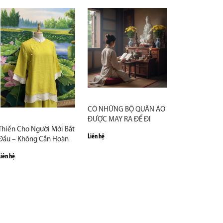
CÓ NHỮNG BỘ QUẦN ÁO
ĐƯỢC MAY RA ĐỂ ĐI
Thiền Cho Người Mới Bắt
CÙNG CHÚNG TA THẬT
Liên hệ
Đầu – Không Cần Hoàn
LÂU...
Hảo, Chỉ Cần Bắt Đầu
Liên hệ