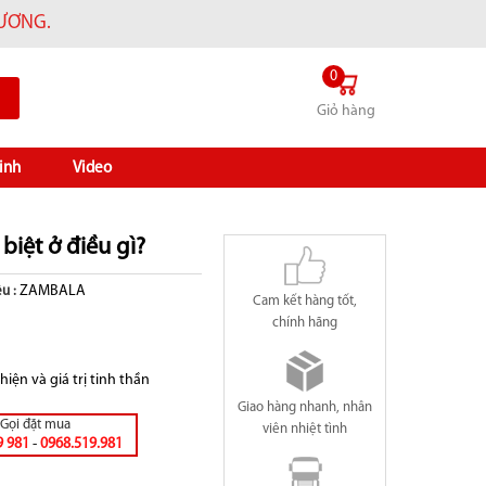
HƯƠNG.
0
Giỏ hàng
inh
Video
biệt ở điều gì?
ZAMBALA
u :
Cam kết hàng tốt,
chính hãng
iện và giá trị tinh thần
Giao hàng nhanh, nhân
Gọi đặt mua
viên nhiệt tình
9 981
-
0968.519.981