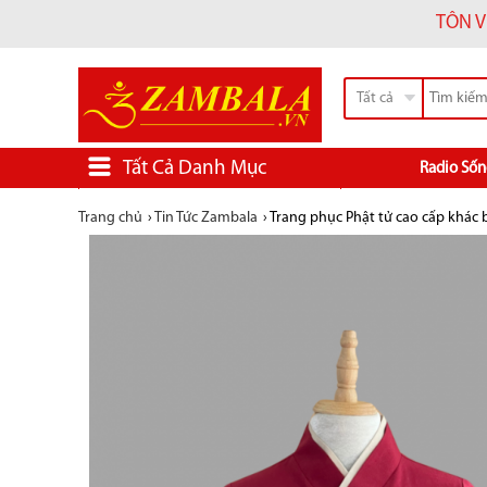
TÔN V
Tất cả
Tất Cả Danh Mục
Radio Sốn
Trang chủ
›
Tin Tức Zambala
›
Trang phục Phật tử cao cấp khác b