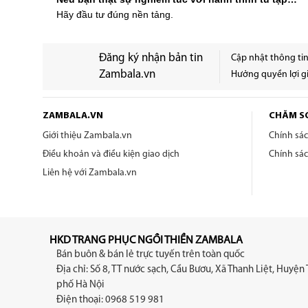
Hãy đầu tư đúng nền tảng.
Đăng ký nhận bản tin
Cập nhật thông ti
Zambala.vn
Hưởng quyền lợi gi
ZAMBALA.VN
CHĂM S
Giới thiệu Zambala.vn
Chính sá
Điều khoản và điều kiện giao dịch
Chính sá
Liên hệ với Zambala.vn
HKD TRANG PHỤC NGỒI THIỀN ZAMBALA
Bán buôn & bán lẻ trực tuyến trên toàn quốc
Địa chỉ: Số 8, TT nước sạch, Cầu Bươu, Xã Thanh Liệt, Huyện 
phố Hà Nội
Điện thoại: 0968 519 981