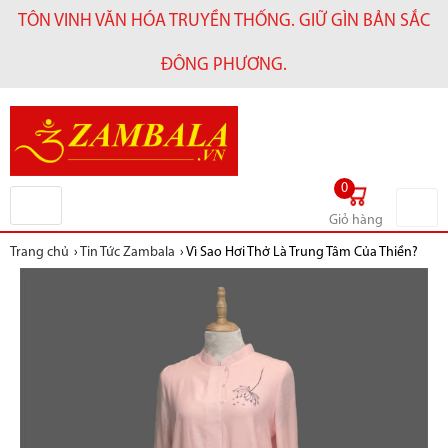
TÔN VINH VĂN HÓA TRUYỀN THỐNG. GIỮ GÌN BẢN SẮC
ĐÔNG PHƯƠNG.
0
Giỏ hàng
Trang chủ
›
Tin Tức Zambala
›
Vì Sao Hơi Thở Là Trung Tâm Của Thiền?