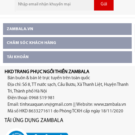
Gửi
ZAMBALA.VN
CHĂM SÓC KHÁCH HÀNG
TÀI KHOẢN
HKD TRANG PHỤC NGỒI THIỀN ZAMBALA
Bán buôn & bán lẻ trực tuyến trên toàn quốc
Địa chỉ: Số 8, TT nước sạch, Cầu Bươu, Xã Thanh Liệt, Huyện Thanh
Trì, Thành phố Hà Nội
Điện thoại: 0968 519 981
Email:
tinhxuaquan.vn@gmail.com
|| Website: www.zambala.vn
Mã số HKD 8633271611 do Phòng TCKH cấp ngày 18/11/2020
TẢI ỨNG DỤNG ZAMBALA