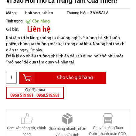
Vì Sao Hơi Thở Là Trung Tâm Của Thiền?
hoithocuathien
ZAMBALA
Mã sp :
Thương hiệu :
Còn hàng
Tình trạng :
Liên hệ
Giá bán:
Khi tâm trí lo lắng, chúng ta thường nghĩ về tương lai. Khi buồn
phiền, chúng ta thường mắc kẹt trong quá khứ. Nhưng hơi thở chỉ
diễn ra ngay lúc này.
Đó là lý do nhiều trường phái thiền đều sử dụng hơi thở như một
“mỏ neo” để đưa tâm quay về hiện tại.
Cho vào giỏ hàng
Gọi đặt mua
0968 519 981
-
0968.519.981
Chuyển hàng Toàn
Cam kết hàng tốt, chính
Giao hàng nhanh, nhân
Quốc, thanh toán COD,
hãng
viên nhiệt tình