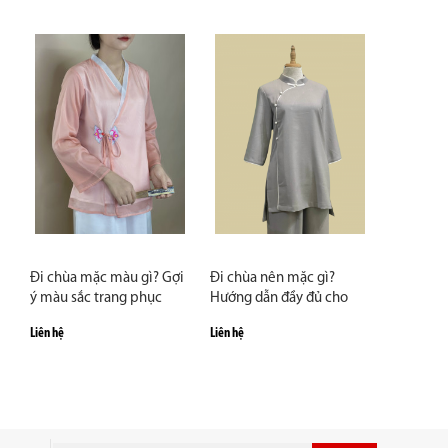
Đi chùa mặc màu gì? Gợi
Đi chùa nên mặc gì?
ý màu sắc trang phục
Hướng dẫn đầy đủ cho
trang nghiêm và thanh
người mới từ A–Z
Liên hệ
Liên hệ
lịch