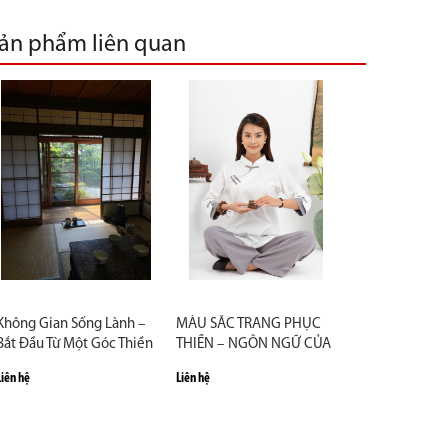
ản phẩm liên quan
Không Gian Sống Lành –
MÀU SẮC TRANG PHỤC
Bắt Đầu Từ Một Góc Thiền
THIỀN – NGÔN NGỮ CỦA
Nhỏ Trong Nhà
TĨNH LẶNG
Liên hệ
Liên hệ