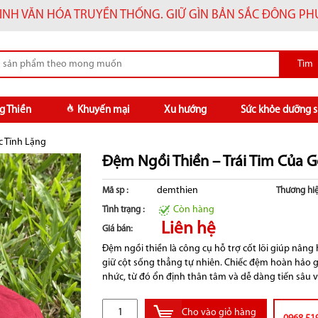
INH VĂN HÓA TRUYỀN THỐNG. GIỮ GÌN BẢN SẮC ĐÔNG P
g Thiền
Khuyến mại
Xu hướng
Sức khỏe dưỡng s
c Tĩnh Lặng
Đệm Ngồi Thiền – Trái Tim Của G
demthien
Mã sp :
Thương hiệ
Còn hàng
Tình trạng :
Liên hệ
Giá bán:
Đệm ngồi thiền là công cụ hỗ trợ cốt lõi giúp nân
giữ cột sống thẳng tự nhiên. Chiếc đệm hoàn hảo g
nhức, từ đó ổn định thân tâm và dễ dàng tiến sâu 
Cho vào giỏ hàng