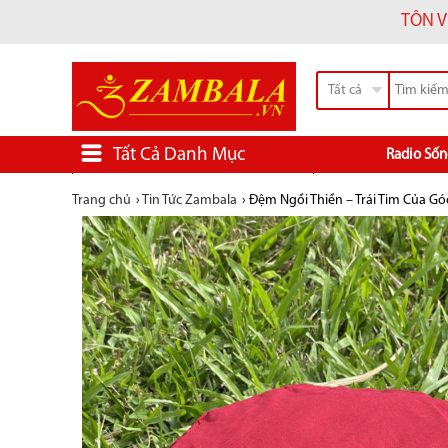
TÔN V
Tất cả
Tất Cả Danh Mục
Radio Sốn
Trang chủ
›
Tin Tức Zambala
›
Đệm Ngồi Thiền – Trái Tim Của Gó