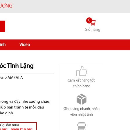
HƯƠNG.
0
Giỏ hàng
inh
Video
óc Tĩnh Lặng
ZAMBALA
u :
Cam kết hàng tốt,
chính hãng
g hông và đẩy nhẹ xương chậu,
iúp bạn tránh tê mỏi, đau
Giao hàng nhanh, nhân
vào định
viên nhiệt tình
Gọi đặt mua