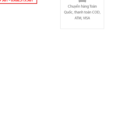
9 981
-
0968.519.981
Chuyển hàng Toàn
Quốc, thanh toán COD,
ATM, VISA