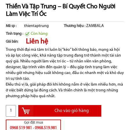
Thiền Và Tập Trung – Bí Quyết Cho Người
Làm Việc Trí Óc
thientaptrung
ZAMBALA
Mã sp :
Thương hiệu :
Còn hàng
Tình trạng :
Liên hệ
Giá bán:
Trong thời đại mà tâm trí luôn bị “kéo” bởi thông báo, mạng xã hội
và áp lực công việc, khả năng tập trung đang trở thành một tài sản
quý giá. Nhiều người làm việc trí óc – từ nhân viên văn phòng,
designer, lập trình viên đến quản lý – đều gặp tình trạng làm việc
nhiều giờ nhưng hiệu suất không cao, đầu óc nhanh mệt và khó duy
trì sự tỉnh táo.
Điều thú vị là, giải pháp đôi khi không nằm ở việc làm nhiều hơn, mà
ở việc biết dừng lại đúng cách. Và thiền chính là một trong những
phương pháp hiệu quả nhất.
Cho vào giỏ hàng
Gọi đặt mua
0968 519 981
-
0968.519.981