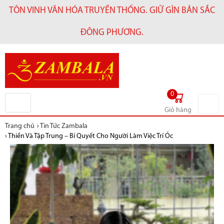
TÔN VINH VĂN HÓA TRUYỀN THỐNG. GIỮ GÌN BẢN SẮC
ĐÔNG PHƯƠNG.
0
Giỏ hàng
Trang chủ
›
Tin Tức Zambala
›
Thiền Và Tập Trung – Bí Quyết Cho Người Làm Việc Trí Óc