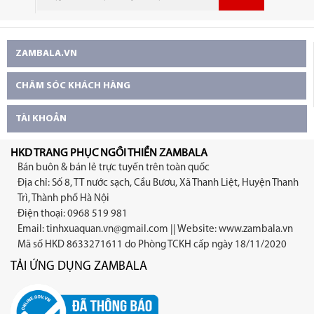
ZAMBALA.VN
CHĂM SÓC KHÁCH HÀNG
TÀI KHOẢN
HKD TRANG PHỤC NGỒI THIỀN ZAMBALA
Bán buôn & bán lẻ trực tuyến trên toàn quốc
Địa chỉ: Số 8, TT nước sạch, Cầu Bươu, Xã Thanh Liệt, Huyện Thanh
Trì, Thành phố Hà Nội
Điện thoại: 0968 519 981
Email:
tinhxuaquan.vn@gmail.com
|| Website: www.zambala.vn
Mã số HKD 8633271611 do Phòng TCKH cấp ngày 18/11/2020
TẢI ỨNG DỤNG ZAMBALA