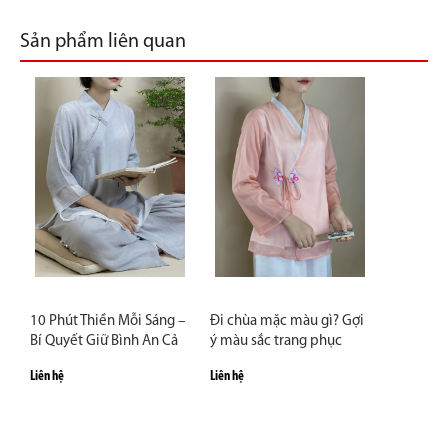
Sản phẩm liên quan
10 Phút Thiền Mỗi Sáng –
Đi chùa mặc màu gì? Gợi
Bí Quyết Giữ Bình An Cả
ý màu sắc trang phục
Ngày
trang nghiêm và thanh
Liên hệ
Liên hệ
lịch