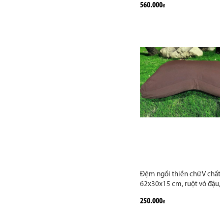
560.000
đ
Thiền – Tụng Kinh In Manda
Bồ Đề
Đệm ngồi thiền chữ V chất
62x30x15 cm, ruột vỏ đậu
nâu, chất thô hỗ trợ đắc lự
250.000
đ
thiền lâu không mỏi