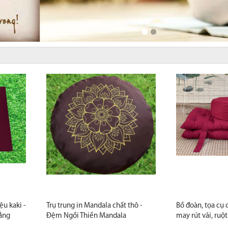
ệu kaki -
Trụ trung in Mandala chất thô -
Bồ đoàn, tọa cụ 
ẳng
Đệm Ngồi Thiền Mandala
may rút vải, ruộ
 Ngồi
Zambala – Tĩnh Lặng Từ Từng Hơi
phẩm cao cấp ch