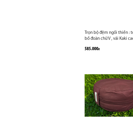
Trọn bộ đệm ngồi thiền : t
bồ đoàn chữ V , vải Kaki c
585.000
đ