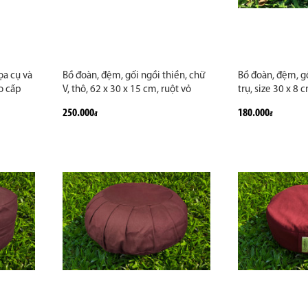
ọa cụ và
Bồ đoàn, đệm, gối ngồi thiền, chữ
Bồ đoàn, đệm, gố
ao cấp
V, thô, 62 x 30 x 15 cm, ruột vỏ
trụ, size 30 x 8 c
đậu, màu nâu, đỏ đô. Giúp ngồi
đậu xanh, màu n
250.000
180.000
đ
đ
thiền lâu không mỏi
ngồi thiền lâu 