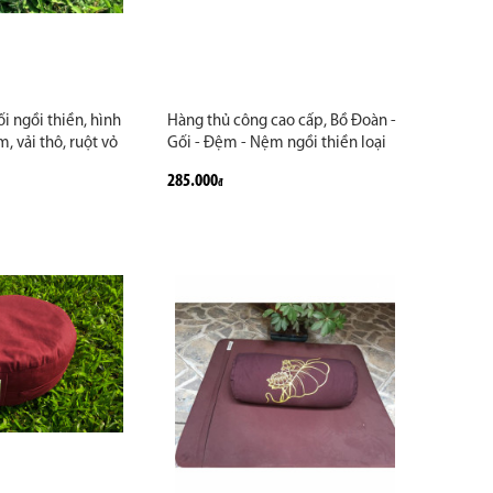
i ngồi thiền, hình
Hàng thủ công cao cấp, Bồ Đoàn -
m, vải thô, ruột vỏ
Gối - Đệm - Nệm ngồi thiền loại
âu, đỏ đô. Giúp
chữ V kaki nhập khẩu hỗ trợ ngồi
285.000
đ
không mỏi
thiền lâu đỡ tê mỏi