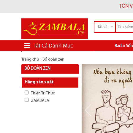
TÔN V
Tất cả
Tất Cả Danh Mục
Radio Sốn
Trang chủ
›
Bồ đoàn zen
BỒ ĐOÀN ZEN
Hãng sản xuất
Thiện Tri Thức
ZAMBALA