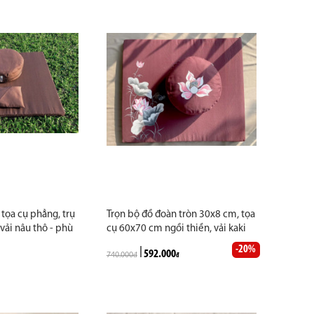
tọa cụ phẳng, trụ
Trọn bộ đồ đoàn tròn 30x8 cm, tọa
vải nâu thô - phù
cụ 60x70 cm ngồi thiền, vải kaki
g và chùa, loại
cao cấp, ruột vỏ đậu xanh, màu
-20%
592.000
740.000
nâu, đỏ đô, vẽ sen theo yêu cầu,
đ
đ
chuẩn mẫu của thiền viện