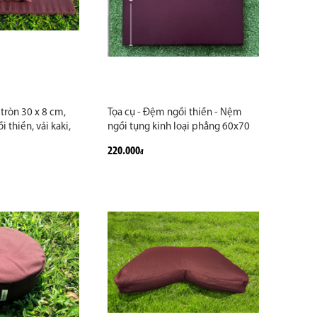
tròn 30 x 8 cm,
Tọa cụ - Đệm ngồi thiền - Nệm
 thiền, vải kaki,
ngồi tụng kinh loại phẳng 60x70
, màu nâu, đỏ đô,
cm ngồi lâu không bị lún, vải kaki
220.000
đ
theo yêu cầu,
cao cấp