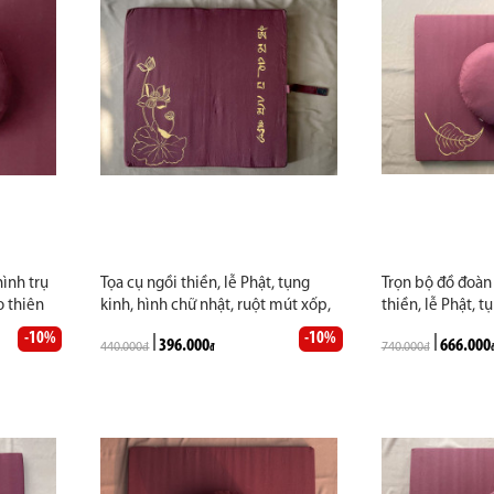
hình trụ
Tọa cụ ngồi thiền, lễ Phật, tụng
Trọn bộ đồ đoàn
o thiên
kinh, hình chữ nhật, ruột mút xốp,
thiền, lễ Phật, tụ
a sen,
size 60 x 70 cm, màu nâu, đỏ đô.
màu nâu, đỏ đô. 
-10%
-10%
396.000
666.000
440.000
740.000
 công
Vẽ hoa sen. Hàng thủ công cao
đ
đ
Hàng thủ công c
đ
cấp may theo yêu cầu
yêu cầu