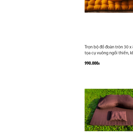
Trọn bộ đồ đoàn tròn 30 x
tọa cụ vuông ngồi thiền, k
may rút vải, ruột bông gạo
990.000
đ
nhiên, màu nâu, đỏ đô. Hà
công cao cấp may theo yê