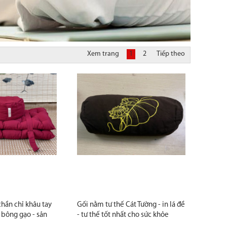
Xem trang
1
2
Tiếp theo
chần chỉ khâu tay
Gối nằm tư thế Cát Tường - in lá đề
t bông gạo - sản
- tư thế tốt nhất cho sức khỏe
ỉ có duy nhất nhà