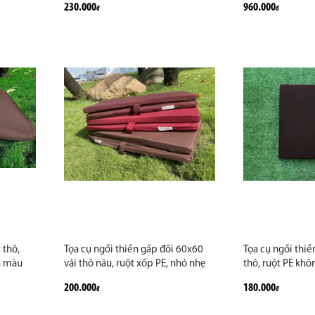
230.000
960.000
đ
đ
la, Lá
Thở
Zambala, hàng 
khách đi tặng
 thô,
Tọa cụ ngồi thiền gấp đôi 60x60
Tọa cụ ngồi thiề
, màu
vải thô nâu, ruột xốp PE, nhỏ nhẹ
thô, ruột PE khô
c ngồi
di chuyển dễ dàng phù hợp cho
thông dùng cho 
200.000
180.000
đ
đ
chùa, đạo tràng