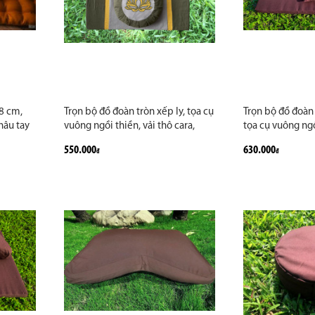
 8 cm,
Trọn bộ đồ đoàn tròn xếp ly, tọa cụ
Trọn bộ đồ đoàn 
hâu tay
vuông ngồi thiền, vải thô cara,
tọa cụ vuông ngồi
 thiên
ruột bông gạo thiên nhiên, phối
ruột vỏ đậu xanh
550.000
630.000
đ
đ
ng thủ
nhiều màu, vẽ theo yêu cầu, hàng
vẽ logo hoa văn 
u cầu
cao cấp
hàng cao cấp