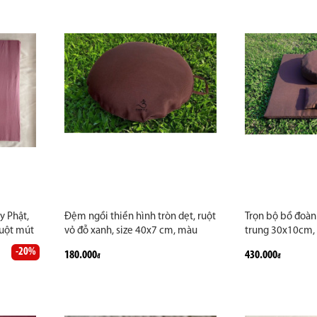
y Phật,
Đệm ngồi thiền hình tròn dẹt, ruột
Trọn bộ bồ đoàn 
ruột mút
vỏ đỗ xanh, size 40x7 cm, màu
trung 30x10cm, 
kaki màu
nâu, vải thô, đô hỗ trợ đấc lực tư
hợp với đạo tràn
-20%
180.000
430.000
đ
đ
 vẽ theo
thế kiết tường
phổ thông