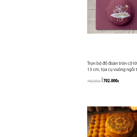
Trọn bộ đồ đoàn tròn cỡ lớ
13 cm, tọa cụ vuông ngồi t
Phật, tụng kinh, vải kaki, 
702.000
780.000
đỏ đô. Vẽ hoa sen. Hàng t
đ
đ
cao cấp may theo yêu cầu