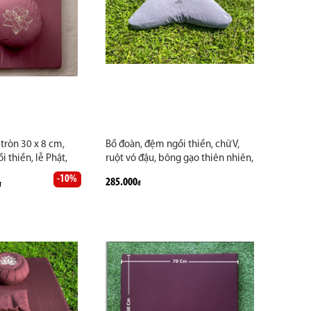
tròn 30 x 8 cm,
Bồ đoàn, đệm ngồi thiền, chữ V,
i thiền, lễ Phật,
ruột vỏ đậu, bông gạo thiên nhiên,
, vải kaki, màu
màu ghi, nâu, đỏ đô. Hàng thủ
-10%
285.000
đ
g thủ công cao cấp
đ
công cao cấp may theo yêu cầu
ầu