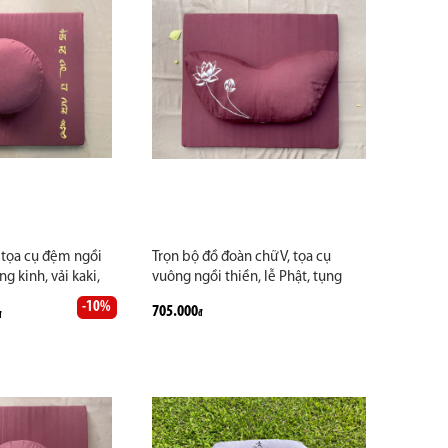
 tọa cụ đệm ngồi
Trọn bộ đồ đoàn chữ V, tọa cụ
ng kinh, vải kaki,
vuông ngồi thiền, lễ Phật, tụng
Vẽ lá đề chữ Phạn.
kinh, vải kaki, màu nâu, đỏ đô. Vẽ
-10%
705.000
đ
ao cấp may theo
đ
hoa sen. Hàng thủ công cao cấp
may theo yêu cầu