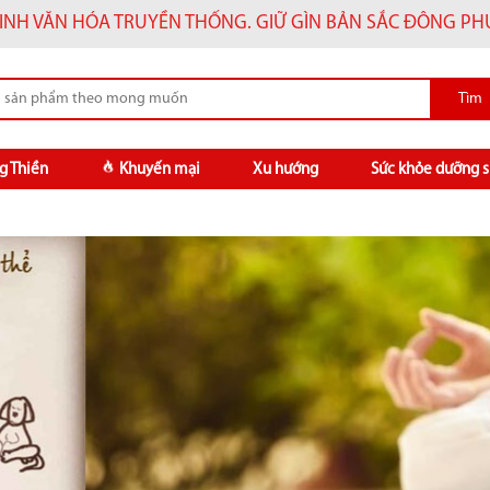
INH VĂN HÓA TRUYỀN THỐNG. GIỮ GÌN BẢN SẮC ĐÔNG P
g Thiền
Khuyến mại
Xu hướng
Sức khỏe dưỡng s