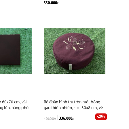
330.000
đ
chuyên dành cho
n 60x70 cm, vải
Bồ đoàn hình trụ tròn ruột bông
ng lún, hàng phổ
gạo thiên nhiên, size 30x8 cm, vẽ
các đạo tràng
hoa sen, kaki. Hàng thủ công cao
-20%
336.000
420.000
cấp may vẽ theo yêu cầu
đ
đ