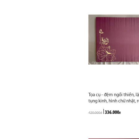
Tọa cụ - đệm ngồi thiền, lậ
tụng kinh, hình chữ nhật, 
xốp, size 60 x 70 cm, vải 
336.000
420.000
nâu. Họa tiết hoa sen. May
đ
đ
yêu cầu khách