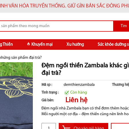
INH VĂN HÓA TRUYỀN THỐNG. GIỮ GÌN BẢN SẮC ĐÔNG P
g Thiền
Khuyến mại
Xu hướng
Sức khỏe dưỡng s
những sản phẩm đại trà?
Đệm ngồi thiền Zambala khác g
đại trà?
demthienzambala
Mã sp :
Thương hiệ
Còn hàng
Tình trạng :
Liên hệ
Giá bán:
Đệm ngồi nhà Zambala bạn có thể đơm thêm hoặc r
Mỗi người một cơ địa – đệm thiền cũng nên linh ho
Cho vào giỏ hàng