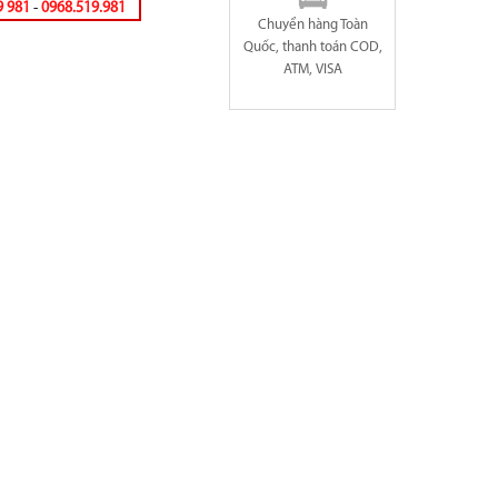
9 981
-
0968.519.981
Chuyển hàng Toàn
Quốc, thanh toán COD,
ATM, VISA