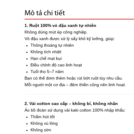
Mô tả chi tiết
1. Ruột 100% vỏ đậu xanh tự nhiên
Không dùng mút ép công nghiệp.
Vỏ đậu xanh được xử lý sấy khô kỹ lưỡng, giúp:
Thông thoáng tự nhiên
Không tích nhiệt
Hạn chế mạt bụi
Điều chỉnh độ cao linh hoạt
Tuổi thọ 5–7 năm
Bạn có thể đơm thêm hoặc rút bớt ruột tùy nhu cầu.
Mỗi người một cơ địa – đệm thiền cũng nên linh hoạt.
2. Vải cotton cao cấp – không bí, không nhăn
Áo bồ đoàn sử dụng vải kaki cotton 100% nhập khẩu:
Thấm hút tốt
Không xù lông
Không sờn