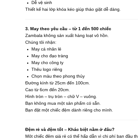
Dễ vệ sinh
Thiết kế hai lớp khóa kéo giúp tháo giặt dễ dàng.
3. May theo yêu cầu – từ 1 đến 500 chiếc
Zambala không sản xuất hàng loạt vô hồn.
Chúng tôi nhận:
May cá nhân lẻ
May cho đạo tràng
May cho công ty
Thêu logo riêng
Chọn màu theo phong thủy
Đường kính từ 25cm đến 100cm.
Cao từ 6cm đến 20cm.
Hình tròn – trụ tròn – chữ V – vuông.
Bạn không mua một sản phẩm có sẵn.
Bạn đặt một chiếc đệm dành riêng cho mình.
Đệm rẻ và đệm tốt – Khác biệt nằm ở đâu?
Một chiếc đệm giá rẻ có thể hấp dẫn vì chi phí ban đầu th