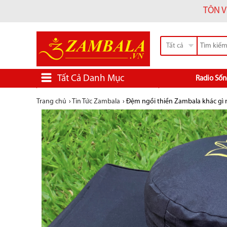
TÔN V
Tất cả
Tất Cả Danh Mục
Radio Sốn
Trang chủ
›
Tin Tức Zambala
›
Đệm ngồi thiền Zambala khác gì 