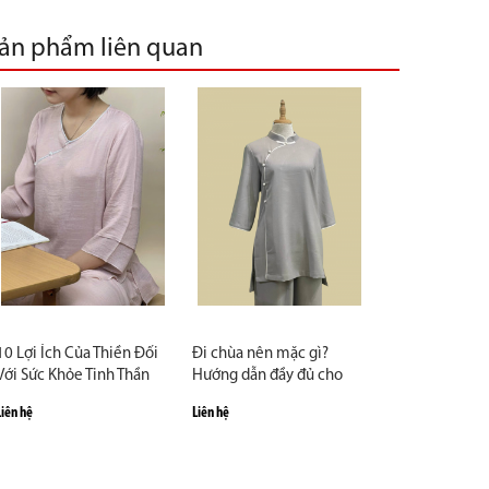
ản phẩm liên quan
10 Lợi Ích Của Thiền Đối
Đi chùa nên mặc gì?
Với Sức Khỏe Tinh Thần
Hướng dẫn đầy đủ cho
người mới từ A–Z
Liên hệ
Liên hệ