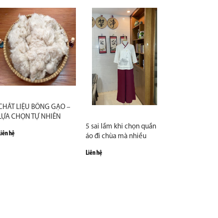
CHẤT LIỆU BÔNG GẠO –
LỰA CHỌN TỰ NHIÊN
CHO ĐỆM NGỒI THIỀN
5 sai lầm khi chọn quần
Liên hệ
áo đi chùa mà nhiều
người mắc phải
Liên hệ