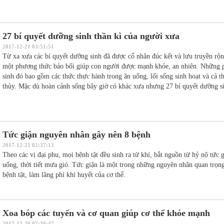
27 bí quyết dưỡng sinh thần kì của người xưa
2017-12-21 03:51:51
Từ xa xưa các bí quyết dưỡng sinh đã được cổ nhân đúc kết và lưu truyền rộn
một phương thức bảo bối giúp con người được mạnh khỏe, an nhiên. Những
sinh đó bao gồm các thức thực hành trong ăn uống, lối sống sinh hoạt và cả t
thủy. Mặc dù hoàn cảnh sống bây giờ có khác xưa nhưng 27 bí quyết dưỡng si
Tức giận nguyên nhân gây nên 8 bệnh
2017-12-21 02:37:13
Theo các vị đại phu, mọi bệnh tật đều sinh ra từ khí, bắt nguồn từ hỷ nộ tức g
uống, thời tiết mưa gió. Tức giận là một trong những nguyên nhân quan trọng
bệnh tật, làm lãng phí khí huyết của cơ thể.
Xoa bóp các tuyến và cơ quan giúp cơ thể khỏe mạnh
2017-12-20 07:30:47