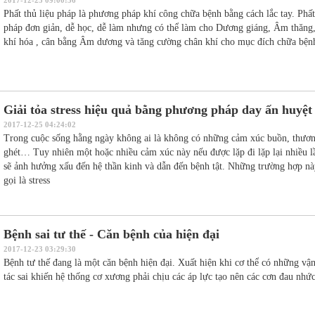
Phất thủ liệu pháp là phương pháp khí công chữa bệnh bằng cách lắc tay. Phất
pháp đơn giản, dễ học, dễ làm nhưng có thể làm cho Dương giáng, Âm thăng,
khí hóa , cân bằng Âm dương và tăng cường chân khí cho mục đích chữa bệ
Giải tỏa stress hiệu quả bằng phương pháp day ấn huyệt
2017-12-25 04:24:02
Trong cuộc sống hằng ngày không ai là không có những cảm xúc buồn, thươn
ghét… Tuy nhiên một hoặc nhiều cảm xúc này nếu được lặp đi lặp lại nhiều lầ
sẽ ảnh hưởng xấu đến hệ thần kinh và dẫn đến bệnh tật. Những trường hợp n
gọi là stress
Bệnh sai tư thế - Căn bệnh của hiện đại
2017-12-23 03:29:30
Bệnh tư thế đang là một căn bệnh hiện đại. Xuất hiện khi cơ thể có những vậ
tác sai khiến hệ thống cơ xương phải chịu các áp lực tạo nên các cơn đau nhứ