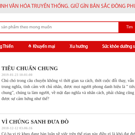
INH VĂN HÓA TRUYỀN THỐNG. GIỮ GÌN BẢN SẮC ĐÔNG P
g Thiền
Khuyến mại
Xu hướng
Sức khỏe dưỡng s
TIÊU CHUẨN CHUNG
2019-01-23 10:01:00
Chú chó trong câu chuyện không vì thời gian xa cách, thời cuộc đổi thay, vẫn
trung nghĩa, tình cảm với chủ nhân, được mọi người phong danh hiệu là “ tiê
chung”, chúng ta làm người, về mặt đạo nghĩa và nhân cách, phải chăng cũng 
được sự cảm hứng như thế?
VÌ CHÚNG SANH ĐƯA ĐÒ
2018-12-12 03:06:16
Có ba vị tỳ kheo đang bàn luận về việc trên thế gian này điều gì là khó đạt đư