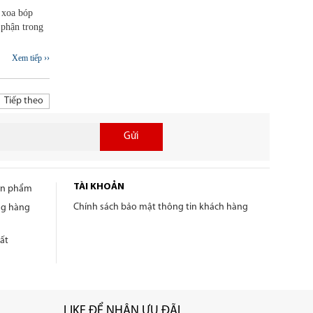
 xoa bóp
 phận trong
Xem tiếp ››
Tiếp theo
Gửi
TÀI KHOẢN
sản phẩm
Chính sách bảo mật thông tin khách hàng
ng hàng
ất
LIKE ĐỂ NHẬN ƯU ĐÃI