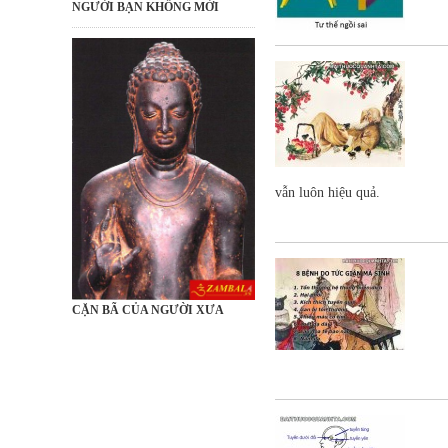
NGƯỜI BẠN KHÔNG MỜI
vẫn luôn hiệu quả.
CẶN BÃ CỦA NGƯỜI XƯA