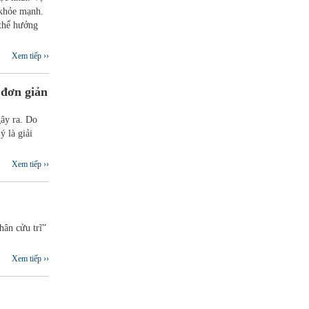
u khỏe mạnh.
 thể hưởng
Xem tiếp ››
 đơn giản
gây ra. Do
ý là giải
Xem tiếp ››
hân cửu trĩ”
Xem tiếp ››