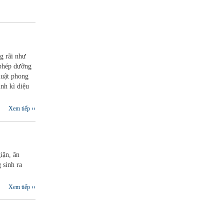
g rãi như
 phép dưỡng
huật phong
nh kì diệu
Xem tiếp ››
iận, ăn
 sinh ra
Xem tiếp ››