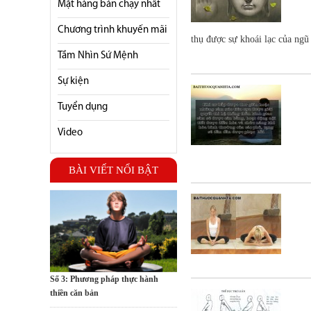
Mặt hàng bán chạy nhất
Chương trình khuyến mãi
thụ được sự khoái lạc của ngũ d
Tầm Nhìn Sứ Mệnh
Sự kiện
Tuyển dụng
Video
BÀI VIẾT NỔI BẬT
Số 3: Phương pháp thực hành
thiền căn bản