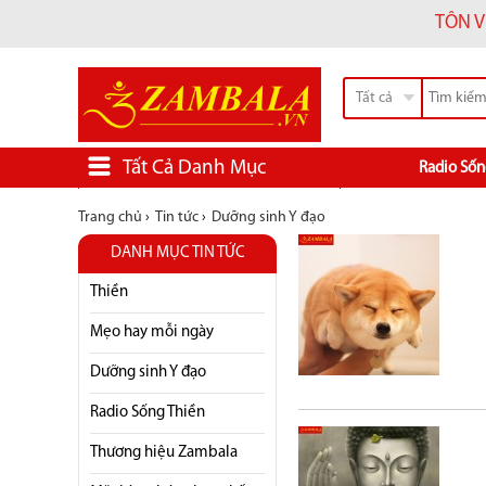
TÔN V
Tất cả
Tất Cả Danh Mục
Radio Sốn
Trang chủ
›
Tin tức
›
Dưỡng sinh Y đạo
DANH MỤC TIN TỨC
Thiền
Mẹo hay mỗi ngày
Dưỡng sinh Y đạo
Radio Sống Thiền
Thương hiệu Zambala