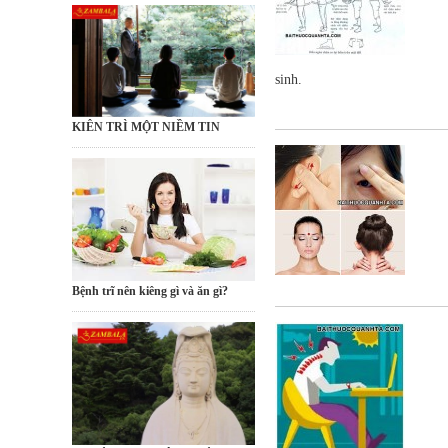
sinh.
KIÊN TRÌ MỘT NIỀM TIN
Bệnh trĩ nên kiêng gì và ăn gì?