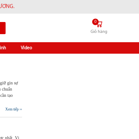
HƯƠNG.
0
Giỏ hàng
inh
Video
 giữ gìn sự
u chuẩn
cần tạo
Xem tiếp ››
ợc nhất. Vị