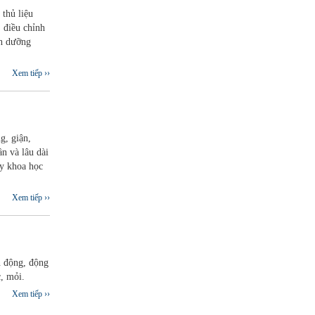
 thủ liệu
 điều chỉnh
nh dưỡng
Xem tiếp ››
g, giận,
n và lâu dài
ày khoa học
Xem tiếp ››
n động, động
c, mỏi.
Xem tiếp ››