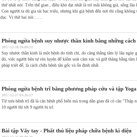
thứ nhất nói: Trên thế gian , điều khó đạt nhất là trẻ mãi không già, sống lâ
Con người ta dù gia tài bạc triệu, nhưng khi già bệnh đến nơi thì cũng không
ục. Vị thứ hai nói:.......
Phòng ngừa bệnh suy nhược thần kinh bằng những cách
2017-12-28 10:09:51
Suy nhược thần kinh là một bệnh do tình chí, do căng thẳng tâm lý lâu ngày 
đó, việc người bện tự rèn luyện để kiểm soát cảm xúc và giữ thăng bằng tâm l
pháp triệt để, là cách chữa bệnh tận gốc và ổn định nhất.
Phòng ngừa bệnh trĩ bằng phương pháp cứu và tập Yoga
2017-12-27 03:26:17
Từ xưa bệnh trĩ đã là căn bệnh phổ biến mà trong dân gian đã có câu “Thập n
10 người thì tới 9 người bị trĩ.
Bài tập Vẩy tay - Phất thủ liệu pháp chữa bệnh kì diệu
2017-12-25 09:00:36