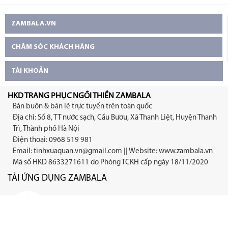
ZAMBALA.VN
CHĂM SÓC KHÁCH HÀNG
TÀI KHOẢN
HKD TRANG PHỤC NGỒI THIỀN ZAMBALA
Bán buôn & bán lẻ trực tuyến trên toàn quốc
Địa chỉ: Số 8, TT nước sạch, Cầu Bươu, Xã Thanh Liệt, Huyện Thanh
Trì, Thành phố Hà Nội
Điện thoại: 0968 519 981
Email:
tinhxuaquan.vn@gmail.com
|| Website: www.zambala.vn
Mã số HKD 8633271611 do Phòng TCKH cấp ngày 18/11/2020
TẢI ỨNG DỤNG ZAMBALA