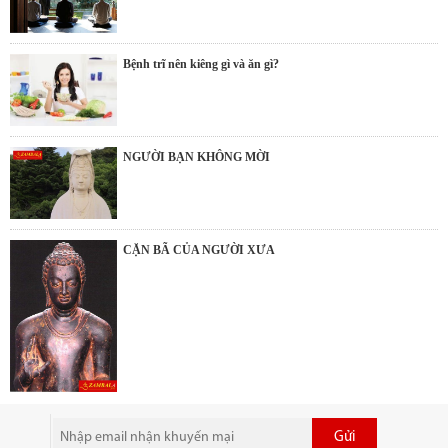
Bệnh trĩ nên kiêng gì và ăn gì?
NGƯỜI BẠN KHÔNG MỜI
CẶN BÃ CỦA NGƯỜI XƯA
Gửi