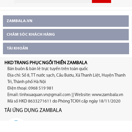
ZAMBALA.VN
CHĂM SÓC KHÁCH HÀNG
TÀI KHOẢN
HKD TRANG PHỤC NGỒI THIỀN ZAMBALA
Bán buôn & bán lẻ trực tuyến trên toàn quốc
Địa chỉ: Số 8, TT nước sạch, Cầu Bươu, Xã Thanh Liệt, Huyện Thanh
Trì, Thành phố Hà Nội
Điện thoại: 0968 519 981
Email:
tinhxuaquan.vn@gmail.com
|| Website: www.zambala.vn
Mã số HKD 8633271611 do Phòng TCKH cấp ngày 18/11/2020
TẢI ỨNG DỤNG ZAMBALA