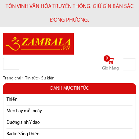
TÔN VINH VĂN HÓA TRUYỀN THỐNG. GIỮ GÌN BẢN SẮC
ĐÔNG PHƯƠNG.
0
Giỏ hàng
Trang chủ
›
Tin tức
›
Sự kiện
DANH MỤC TIN TỨC
Thiền
Mẹo hay mỗi ngày
Dưỡng sinh Y đạo
Radio Sống Thiền