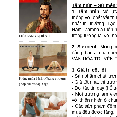
Tầm nhìn – Sứ mệnh –
1. Tầm nhìn
: Nỗ lự
thống với chất vải th
nhất thị trường. Tạ
Nam. Zambala luôn nh
trong tương lai với 
LƯU BANG BỊ BỆNH
2. Sứ mệnh
: Mong m
đẳng, bác ái của nh
VĂN HÓA TRUYỀN 
3. Giá trị cốt lõi
- Sản phẩm chất lượn
Phòng ngừa bệnh trĩ bằng phương
- Giá tốt nhất thị tr
pháp cứu và tập Yoga
- Đối tác tin cậy (hỗ 
- Môi trường làm việ
với thiên nhiên ở chù
- Các sản phẩm đệm n
mua đều được tặng.