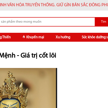
INH VĂN HÓA TRUYỀN THỐNG. GIỮ GÌN BẢN SẮC ĐÔNG P
g Thiền
Khuyến mại
Xu hướng
Sức khỏe dưỡng s
ệnh - Giá trị cốt lõi