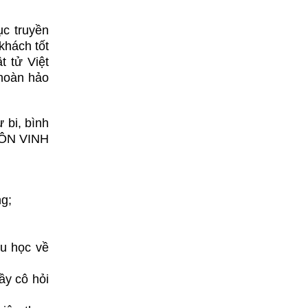
ục truyền
khách tốt
t tử Việt
 hoàn hảo
 bi, bình
 TÔN VINH
ng;
tu học về
ầy cô hỏi