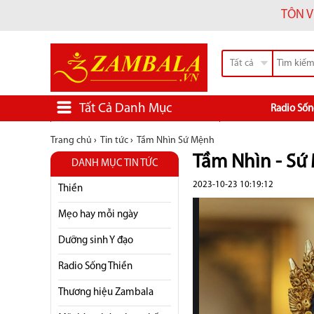
TÔN V
Tất cả
Tất Cả Danh Mục
Radio Sốn
Trang chủ
›
Tin tức
›
Tầm Nhìn Sứ Mệnh
Tầm Nhìn - Sứ M
DANH MỤC TIN TỨC
2023-10-23 10:19:12
Thiền
Mẹo hay mỗi ngày
Dưỡng sinh Y đạo
Radio Sống Thiền
Thương hiệu Zambala