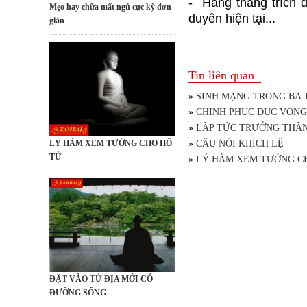
- Hàng tháng trích d
Mẹo hay chữa mất ngủ cực kỳ đơn
duyên hiện tại...
giản
Tin liên quan
»
SINH MẠNG TRONG BA
»
CHINH PHỤC DỤC VỌN
»
LẬP TỨC TRƯỞNG THÀ
LÝ HÀM XEM TƯỚNG CHO HỔ
»
CÂU NÓI KHÍCH LỆ
TỬ
»
LÝ HÀM XEM TƯỚNG C
ĐẶT VÀO TỬ ĐỊA MỚI CÓ
ĐƯỜNG SỐNG