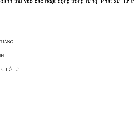
oanh thu vào các hoạt động trồng rừng, Phật sự, từ t
 THÁNG
G
NH
HO HỔ TỬ