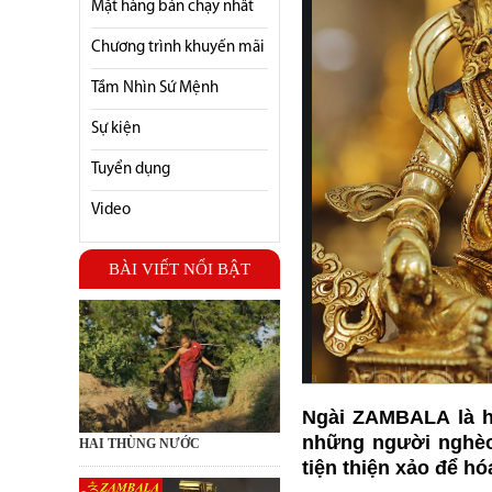
Mặt hàng bán chạy nhất
Chương trình khuyến mãi
Tầm Nhìn Sứ Mệnh
Sự kiện
Tuyển dụng
Video
BÀI VIẾT NỔI BẬT
Ngài ZAMBALA là h
những người nghèo
HAI THÙNG NƯỚC
tiện thiện xảo để h