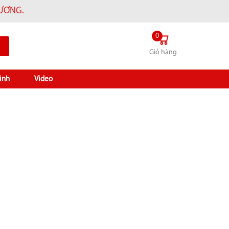
HƯƠNG.
0
Giỏ hàng
inh
Video