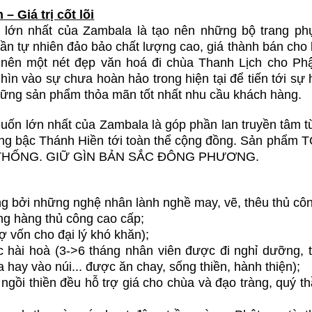
 Giá trị cốt lõi
c lớn nhất của Zambala là tạo nên những bộ trang ph
uần tự nhiên đảo bảo chất lượng cao, giá thành bán cho 
o nên một nét đẹp văn hoá đi chùa Thanh Lịch cho Phậ
ìn vào sự chưa hoàn hảo trong hiện tại để tiến tới sự
những sản phẩm thỏa mãn tốt nhất nhu cầu khách hàng.
uốn lớn nhất của Zambala là góp phần lan truyền tâm từ
ững bậc Thánh Hiền tới toàn thể cộng đồng. Sản phẩm
THỐNG. GIỮ GÌN BẢN SẮC ĐÔNG PHƯƠNG.
g bởi những nghệ nhân lành nghề may, vẽ, thêu thủ cô
ường hàng thủ công cao cấp;
trợ vốn cho đại lý khó khăn);
c hài hoà (3->6 tháng nhân viên được đi nghỉ dưỡng, 
a hay vào núi... được ăn chay, sống thiền, hành thiện);
gồi thiền đều hỗ trợ giá cho chùa và đạo tràng, quý th