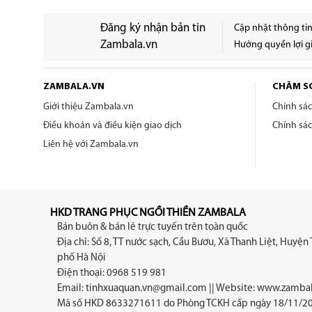
Đăng ký nhận bản tin
Cập nhật thông ti
Zambala.vn
Hưởng quyền lợi gi
ZAMBALA.VN
CHĂM S
Giới thiệu Zambala.vn
Chính sá
Điều khoản và điều kiện giao dịch
Chính sá
Liên hệ với Zambala.vn
HKD TRANG PHỤC NGỒI THIỀN ZAMBALA
Bán buôn & bán lẻ trực tuyến trên toàn quốc
Địa chỉ: Số 8, TT nước sạch, Cầu Bươu, Xã Thanh Liệt, Huyện 
phố Hà Nội
Điện thoại: 0968 519 981
Email:
tinhxuaquan.vn@gmail.com
|| Website: www.zambal
Mã số HKD 8633271611 do Phòng TCKH cấp ngày 18/11/2