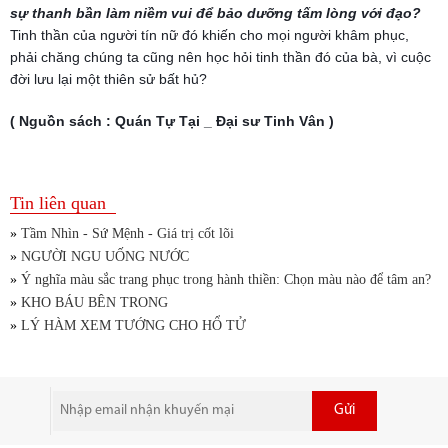
sự thanh bần làm niềm vui để bảo dưỡng tấm lòng với đạo?
Tinh thần của người tín nữ đó khiến cho mọi người khâm phục,
phải chăng chúng ta cũng nên học hỏi tinh thần đó của bà, vì cuộc
đời lưu lại một thiên sử bất hủ?
( Nguồn sách : Quán Tự Tại _ Đại sư Tinh Vân )
Tin liên quan
»
Tầm Nhìn - Sứ Mệnh - Giá trị cốt lõi
»
NGƯỜI NGU UỐNG NƯỚC
»
Ý nghĩa màu sắc trang phục trong hành thiền: Chọn màu nào để tâm an?
»
KHO BÁU BÊN TRONG
»
LÝ HÀM XEM TƯỚNG CHO HỔ TỬ
Gửi