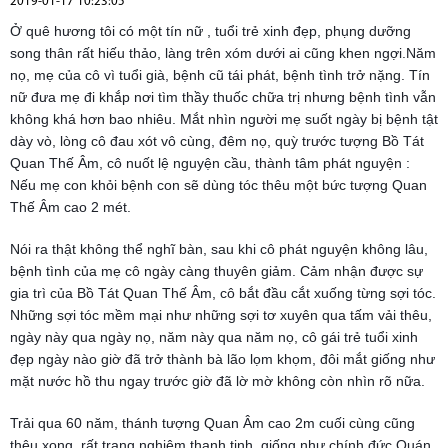
2019-01-17 10:23:05
Ở quê hương tôi có một tín nữ , tuổi trẻ xinh đẹp, phụng dưỡng
song thân rất hiếu thảo, làng trên xóm dưới ai cũng khen ngợi.Năm
nọ, mẹ của cô vì tuổi già, bệnh cũ tái phát, bệnh tình trở nặng. Tín
nữ đưa mẹ đi khắp nơi tìm thầy thuốc chữa trị nhưng bệnh tình vẫn
không khá hơn bao nhiêu. Mắt nhìn người mẹ suốt ngày bị bệnh tật
dày vò, lòng cô đau xót vô cùng, đêm nọ, quỳ trước tượng Bồ Tát
Quan Thế Âm, cô nuốt lệ nguyện cầu, thành tâm phát nguyện :
Nếu
mẹ con khỏi bệnh con sẽ dùng tóc thêu một bức tượng Quan
Thế Âm cao 2 mét.
Nói ra thật không thể nghĩ bàn, sau khi cô phát nguyện không lâu,
bệnh tình của mẹ cô ngày càng thuyên giảm. Cảm nhận được sự
gia trì của Bồ Tát Quan Thế Âm, cô bắt đầu cắt xuống từng sợi tóc.
Những sợi tóc mềm mại như những sợi tơ xuyên qua tấm vải thêu,
ngày này qua ngày nọ, năm này qua năm nọ, cô gái trẻ tuổi xinh
đẹp ngày nào giờ đã trở thành bà lão lọm khọm, đôi mắt giống như
mặt nước hồ thu ngay trước giờ đã lờ mờ không còn nhìn rõ nữa.
Trải qua 60 năm, thánh tượng Quan Âm cao 2m cuối cùng cũng
thêu xong, rất trang nghiêm thanh tịnh, giống như chính đức Quán