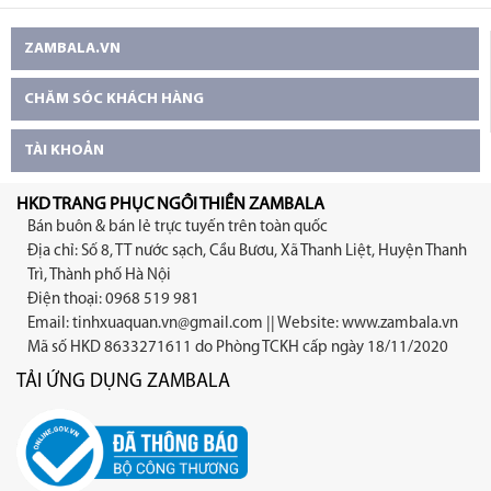
ZAMBALA.VN
CHĂM SÓC KHÁCH HÀNG
TÀI KHOẢN
HKD TRANG PHỤC NGỒI THIỀN ZAMBALA
Bán buôn & bán lẻ trực tuyến trên toàn quốc
Địa chỉ: Số 8, TT nước sạch, Cầu Bươu, Xã Thanh Liệt, Huyện Thanh
Trì, Thành phố Hà Nội
Điện thoại: 0968 519 981
Email:
tinhxuaquan.vn@gmail.com
|| Website: www.zambala.vn
Mã số HKD 8633271611 do Phòng TCKH cấp ngày 18/11/2020
TẢI ỨNG DỤNG ZAMBALA