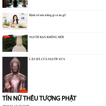
Bệnh trĩ nên kiêng gì và ăn gì?
NGƯỜI BẠN KHÔNG MỜI
CẶN BÃ CỦA NGƯỜI XƯA
TÍN NỮ THÊU TƯỢNG PHẬT