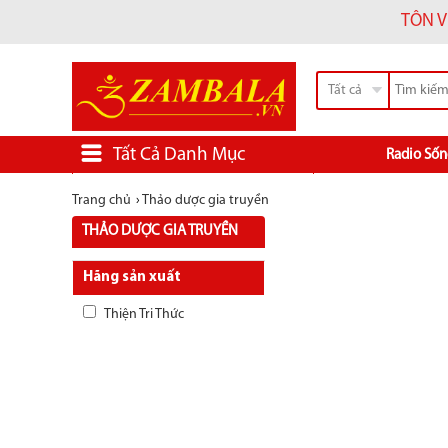
TÔN V
Tất cả
Tất Cả Danh Mục
Radio Sốn
Trang chủ
›
Thảo dược gia truyền
THẢO DƯỢC GIA TRUYỀN
Hãng sản xuất
Thiện Tri Thức