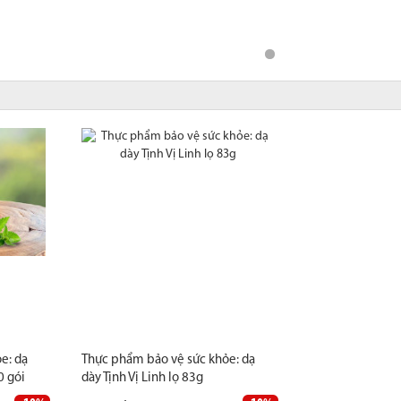
e: dạ
Thực phẩm bảo vệ sức khỏe: dạ
0 gói
dày Tịnh Vị Linh lọ 83g