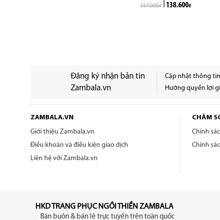
138.600
154.000
đ
đ
Đăng ký nhận bản tin
Cập nhật thông ti
Zambala.vn
Hưởng quyền lợi gi
ZAMBALA.VN
CHĂM S
Giới thiệu Zambala.vn
Chính sá
Điều khoản và điều kiện giao dịch
Chính sá
Liên hệ với Zambala.vn
HKD TRANG PHỤC NGỒI THIỀN ZAMBALA
Bán buôn & bán lẻ trực tuyến trên toàn quốc