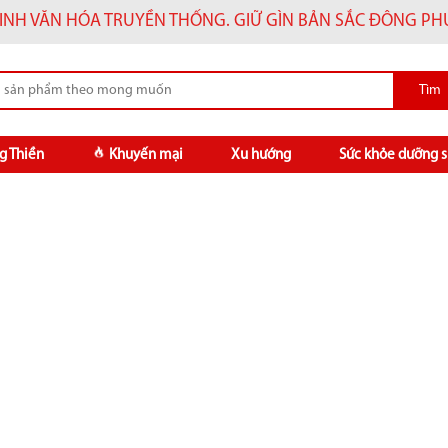
INH VĂN HÓA TRUYỀN THỐNG. GIỮ GÌN BẢN SẮC ĐÔNG P
g Thiền
Khuyến mại
Xu hướng
Sức khỏe dưỡng s