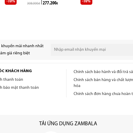
-10%
-10%
277.200
308.000
đ
đ
n khuyến mãi nhanh nhất
ảm giá riêng biệt
ÓC KHÁCH HÀNG
Chính sách bảo hành và đổi trả 
ch thanh toán
Chính sách bán hàng và chất lượ
hóa
ch bảo mật thanh toán
Chính sách đơn hàng chưa hoàn t
TẢI ỨNG DỤNG ZAMBALA