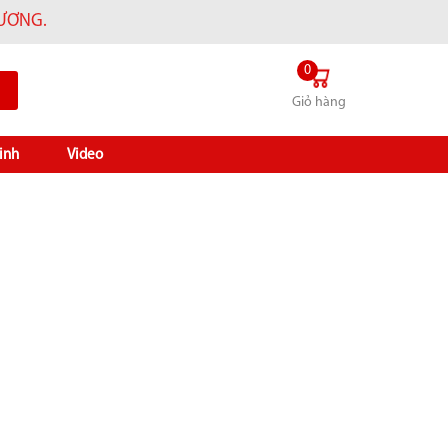
HƯƠNG.
0
Giỏ hàng
inh
Video