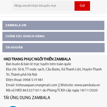
Gửi
ZAMBALA.VN
CHĂM SÓC KHÁCH HÀNG
TÀI KHOẢN
HKD TRANG PHỤC NGỒI THIỀN ZAMBALA
Bán buôn & bán lẻ trực tuyến trên toàn quốc
Địa chỉ: Số 8, TT nước sạch, Cầu Bươu, Xã Thanh Liệt, Huyện Thanh
Trì, Thành phố Hà Nội
Điện thoại: 0968 519 981
Email:
tinhxuaquan.vn@gmail.com
|| Website: www.zambala.vn
Mã số HKD 8633271611 do Phòng TCKH cấp ngày 18/11/2020
TẢI ỨNG DỤNG ZAMBALA