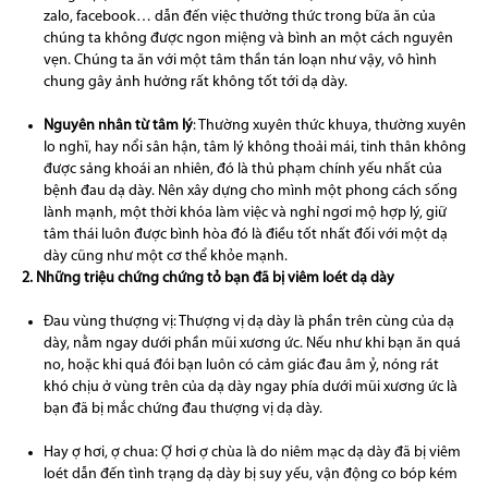
zalo, facebook… dẫn đến việc thưởng thức trong bữa ăn của
chúng ta không được ngon miệng và bình an một cách nguyên
vẹn. Chúng ta ăn với một tâm thần tán loạn như vậy, vô hình
chung gây ảnh hưởng rất không tốt tới dạ dày.
Nguyên nhân từ tâm lý
: Thường xuyên thức khuya, thường xuyên
lo nghĩ, hay nổi sân hận, tâm lý không thoải mái, tinh thân không
được sảng khoái an nhiên, đó là thủ phạm chính yếu nhất của
bệnh đau dạ dày. Nên xây dựng cho mình một phong cách sống
lành mạnh, một thời khóa làm việc và nghỉ ngơi mộ hợp lý, giữ
tâm thái luôn được bình hòa đó là điều tốt nhất đối với một dạ
dày cũng như một cơ thể khỏe mạnh.
2. Những triệu chứng chứng tỏ bạn đã bị viêm loét dạ dày
Đau vùng thượng vị: Thượng vị dạ dày là phần trên cùng của dạ
dày, nằm ngay dưới phần mũi xương ức. Nếu như khi bạn ăn quá
no, hoặc khi quá đói bạn luôn có cảm giác đau âm ỷ, nóng rát
khó chịu ở vùng trên của dạ dày ngay phía dưới mũi xương ức là
bạn đã bị mắc chứng đau thượng vị dạ dày.
Hay ợ hơi, ợ chua: Ợ hơi ợ chùa là do niêm mạc dạ dày đã bị viêm
loét dẫn đến tình trạng dạ dày bị suy yếu, vận động co bóp kém