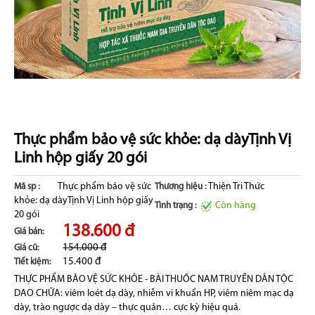
Thực phẩm bảo vệ sức khỏe: dạ dàyTịnh Vị
Linh hộp giấy 20 gói
Thực phẩm bảo vệ sức
Thiện Tri Thức
Mã sp :
Thương hiệu :
khỏe: dạ dàyTịnh Vị Linh hộp giấy
Còn hàng
Tình trạng :
20 gói
138.600 đ
Giá bán:
154.000 đ
Giá cũ:
15.400 đ
Tiết kiệm:
THỰC PHẨM BẢO VỆ SỨC KHỎE - BÀI THUỐC NAM TRUYỀN DÂN TỘC
DAO CHỮA: viêm loét dạ dày, nhiễm vi khuẩn HP, viêm niêm mạc dạ
dày, trào ngược dạ dày – thực quản… cực kỳ hiệu quả.