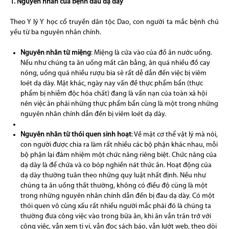
1. Nguyên nhân của bệnh đau dạ dày
Theo Y lý Y học cổ truyền dân tộc Dao, con người ta mắc bệnh chủ
yếu từ ba nguyên nhân chính.
Nguyên nhân từ miệng
: Miệng là cửa vào của đồ ăn nước uống.
Nếu như chúng ta ăn uống mất cân bằng, ăn quá nhiều đồ cay
nóng, uống quá nhiều rượu bia sẽ rất dễ dẫn đến việc bị viêm
loét dạ dày. Mặt khác, ngày nay vấn đề thực phẩm bẩn (thực
phẩm bị nhiễm độc hóa chất) đang là vấn nạn của toàn xã hội
nên việc ăn phải những thực phẩm bẩn cũng là một trong những
nguyên nhân chính dẫn đến bị viêm loét dạ dày.
Nguyên nhân từ thói quen sinh hoạt
: Về mặt cơ thể vật lý mà nói,
con người được chia ra làm rất nhiều các bộ phận khác nhau, mỗi
bộ phận lại đảm nhiệm một chức năng riêng biệt. Chức năng của
dạ dày là để chứa và co bóp nghiền nát thức ăn. Hoạt động của
dạ dày thường tuân theo những quy luật nhất định. Nếu như
chúng ta ăn uống thất thường, không có điều độ cũng là một
trong những nguyên nhân chính dẫn đến bị đau dạ dày. Có một
thói quen vô cùng xấu rất nhiều người mắc phải đó là chúng ta
thường đưa công việc vào trong bữa ăn, khi ăn vẫn trăn trở với
công việc, vẫn xem ti vi, vẫn đọc sách báo, vẫn lướt web, theo dõi