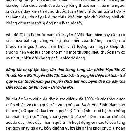
lựa chọn. Bởi chữa bệnh đau dạ dày bằng thuốc nam, nếu như người
bị đau dạ dày kiên trì dùng thuốc, tuân thủ chế độ ăn uống hợp lý
thì bệnh đau dạ dày sẽ được chữa khỏi tận gốc chứ không phải chỉ
kháng viêm tạm thời giống như là thuốc tây.
Vấn đề đặt ra là Thuốc nam cổ truyền ở Việt Nam hiện nay cũng có
rất nhiều bất cập, cùng với sự phát triển của thương mại điện tử
thuốc nam giả, thuôc nam kém chất lượng tràn ngập khắp thị
trường nên việc lựa chọn cho mình một thương hiệu thuốc nam có
uy tín từ nhiều đời không phải là việc dễ dàng.
Bằng tất cả sự tận tâm, tận tình trong từng sản phẩm Hợp Tác Xã
Thuốc Nam Gia Truyền Dân Tộc Dao trân trọng giới thiệu tới toàn thể
quý vị bài thuốc nam gia truyền chữa tiệt nọc bệnh đau dạ dày của
Dân tộc Dao tại Yên Sơn – Ba Vì- Hà Nội.
Bài thuốc Nam chữa dạ dày được chiết xuất 100% từ các thảo dược
thiên nhiên vô cùng quý trên vùng núi cao Ba Vì, Hòa Bình (đảm bảo
thảo mộc Organic) dựa trên nguyên lý “"Trị bệnh - khỏi bệnh - chống
tái phát - tiệt nọc"” tăng cường yếu tố bảo vệ niêm mạc, ức chế tiết
axit dạ dày, thúc đẩy nhanh quá trình hoạt động của các tế bào tăng
tiết dịch nhầy dạ dày,
bổ y dưỡng vị, ích khí
nhằm khôi phục lại hoàn