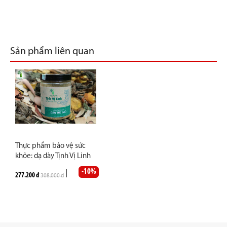
Sản phẩm liên quan
Thực phẩm bảo vệ sức
khỏe: dạ dày Tịnh Vị Linh
lọ 83g
-10%
277.200 đ
308.000 đ