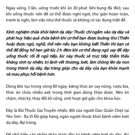
Ngày uống 3 lần, uống trước khi ăn 30 phút (khi bụng đã đói), sau
khi uống thuốc nên để cơ thể được nghỉ ngơi, thư giãn hoàn toàn,
tránh lo nghĩ, làm việc như thế thuốc sẽ không có tác dụng triệt để.
Kinh nghiệm chữa khỏi bệnh dạ dày: Thuốc chỉ ngấm vào dạ dày và
phát huy hiệu quả chữa bệnh khi cơ thể bạn được buông thư (Thiền
hoặc được ngủ, nghỉ), thế nên nếu bạn không biết Thiền thì bạn có
thể để đồng hồ hẹn giờ lúc 2 h đêm khi cơ thể đang ngủ say để dậy
uống thuốc rồi đi ngủ tiếp, lúc này thuốc sẽ trực tiếp thẩm thấu
kháng sinh tự nhiên, trị lành vết thương, loét, làm chóng lên da non
trong thành dạ dày, đại tràng giúp cho dạ dày của bạn khỏe mạnh
và mau phục hồi bệnh hơn.
Dùng liên tục trong vòng 60 ngày, kiêng thức ăn cay nóng, rượu bia,
thức ăn chứa nhiều axit trong thời gian dùng thảo dược. Nên ăn
chậm, nhãi kỹ, thay đổi lối sống, sinh hoạt giờ giấc cho khoa học.
Đây là Bài Thuốc Gia Truyền nhiều đời của người Dao Quần Chẹt tại
Yên Sơn - Ba Vì Đã giúp hàng ngàn người thoát khỏi bệnh viêm loét
dạ dày, đại tràng.
Để phổ biến sản phẩm thảo dược đặc trị bệnh viêm loét dạ dày, đại