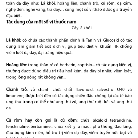
toàn dạ dày như: Lá khôi, hoàng liên, chanh trỏ, củ ròm, dạ cẩm,
nghệ đen, nghệ vàng, trà dây… cùng một số vị thảo dược gia truyền
đặc biệt.
Tác dụng của một số vị thuốc nam
Cây lá khôi
Lá khôi
: có chứa các thành phần chính là Tanin và Glucosid có tác
dụng làm giảm tiết axit dịch vị, giúp tiêu diệt vi khuẩn HP, chống
viêm loét dạ dày, đại tràng hiệu quả.
Hoàng liên
: trong thân rễ có berberin, coptisin... có tác dụng kiện vị,
thường được dùng điều trị tiêu hoá kém, dạ dày bị nhiệt, viêm loét,
trong lòng nóng rát không yên...
Chanh trỏ
: vỏ chanh chứa chất flavonoid, salvestrol Q40 và
limonene, được biết đến có tác dụng chiến đấu chống lại các tế bào
ung thư trong cơ thể như ung thư vú, ung thư ruột kết và ung thư
da.
Củ ròm hay còn gọi là củ dòm
: chứa alcaloid tetrandrine,
fenchinoline, berbamine... chữa kiết lỵ ra máu, phù thũng, đau lưng,
đau bụng kinh niên, hỗ trợ trị viêm dạ dày, viêm tuyến nức bọt và