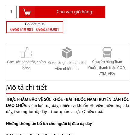
Cho vào giỏ hàng
Gọi đặt mua
0968 519 981
-
0968.519.981
Chuyển hàng Toàn
Cam kết hàng tốt, chính
Giao hàng nhanh, nhân
Quốc, thanh toán COD,
hãng
viên nhiệt tình
ATM, VISA
Mô tả chi tiết
THỰC PHẨM BẢO VỆ SỨC KHỎE - BÀI THUỐC NAM TRUYỀN DÂN TỘC
DAO CHỮA:
viêm loét dạ dày, nhiễm vi khuẩn HP, viêm niêm mạc dạ
dày, trào ngược dạ dày – thực quản… cực kỳ hiệu quả.
Những thông tin bổ ích cho người bị đau dạ dày