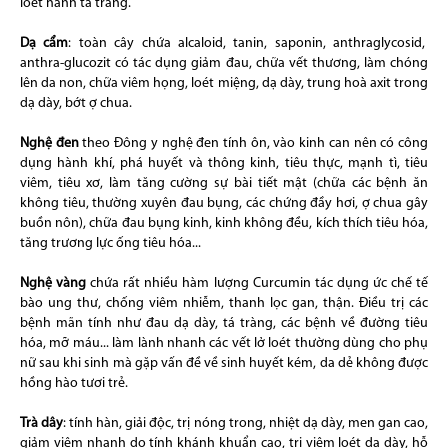
loét hành tá tràng.
Dạ cẩm
: toàn cây chứa alcaloid, tanin, saponin, anthraglycosid,
anthra-glucozit có tác dụng giảm đau, chữa vết thương, làm chóng
lên da non, chữa viêm họng, loét miệng, dạ dày, trung hoà axit trong
dạ dày, bớt ợ chua.
Nghệ đen
theo Đông y nghệ đen tính ôn, vào kinh can nên có công
dụng hành khí, phá huyết và thông kinh, tiêu thực, mạnh tì, tiêu
viêm, tiêu xơ, làm tăng cường sự bài tiết mật (chữa các bệnh ăn
không tiêu, thường xuyên đau bụng, các chứng đầy hơi, ợ chua gây
buồn nôn), chữa đau bụng kinh, kinh không đều, kích thích tiêu hóa,
tăng trương lực ống tiêu hóa...
Nghệ vàng
chứa rất nhiều hàm lượng Curcumin tác dụng ức chế tế
bào ung thư, chống viêm nhiễm, thanh lọc gan, thận. Điều trị các
bệnh mãn tính như đau dạ dày, tá tràng, các bệnh về đường tiêu
hóa, mỡ máu... làm lành nhanh các vết lở loét thường dùng cho phụ
nữ sau khi sinh mà gặp vấn đề về sinh huyết kém, da dẻ không được
hồng hào tươi trẻ.
Trà dây
: tính hàn, giải độc, trị nóng trong, nhiệt dạ dày, men gan cao,
giảm viêm nhanh do tính khánh khuẩn cao, trị viêm loét dạ dày, hỗ