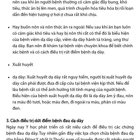
nên sau khi ăn người bệnh thường có cảm giác đầy bụng, khó
tiêu, thức ăn bị lên men, quá trình chuyển hóa tiêu hóa bị rối loạn
dẫn đến hiện tượng ợ hơi ợ chua rất khó chịu.
Hay buồn nôn và nôn thức ăn ra ngoài: Nếu sau khi ăn bạn luôn
có cảm giác khó tiêu và hay bị nôn thì rất có thể đó là biểu hiện
của bệnh viêm dạ dày cấp, viêm dạ dày hành tá tràng, ung thư
dạ dày. Bạn nên đi khám tại bệnh viện chuyên khoa để biết chính
xác bệnh và có cách điều trị rứt điểm bệnh dạ dày.
Xuất huyết
dạ dày: Xuất huyết dạ dày rất nguy hiểm, người bị xuất huyết dạ
dày cần phải được đưa đi cấp cứu tại bệnh viện kịp thời. Nếu để
lâu bệnh rất có thể ảnh hưởng tới tính mạng của người bệnh.
Biểu hiện của bệnh xuất huyết dạ dày đó là dạ dày âm ỷ đau, nôn
ra máu đỏ tươi, hoặc máu đen, đi ngoài ra máu, phân có màu
đen.
3. Cách điều trị dứt điểm bệnh đau dạ dày
Ngày nay Y học phát triển có rất niều cách để điều trị các chứng
bệnh đau dạ dày. Tuy nhiên gần đây việc lựa chọn chữa bệnh đau dạ
dày bằng Đông Y nhất là Thuốc nam cổ truyền được rất nhiều người