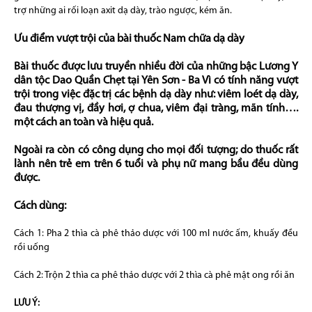
trợ những ai rối loạn axit dạ dày, trào ngược, kém ăn.
Ưu điểm vượt trội của bài thuốc Nam chữa dạ dày
Bài thuốc được lưu truyền nhiều đời của những bậc Lương Y
dân tộc Dao Quần Chẹt tại Yên Sơn - Ba Vì có tính năng vượt
trội trong việc đặc trị các bệnh dạ dày như: viêm loét dạ dày,
đau thượng vị, đầy hơi, ợ chua, viêm đại tràng, mãn tính….
một cách an toàn và hiệu quả.
Ngoài ra còn có công dụng cho mọi đối tượng; do thuốc rất
lành nên trẻ em trên 6 tuổi và phụ nữ mang bầu đều dùng
được.
Cách dùng:
Cách 1: Pha 2 thìa cà phê thảo dược với 100 ml nước ấm, khuấy đều
rồi uống
Cách 2: Trộn 2 thìa ca phê thảo dược với 2 thìa cà phê mật ong rồi ăn
LƯU Ý: