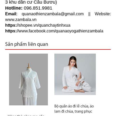
3 khu dân cư Cầu Bươu)
Hotline:
096.851.9981
Email:
quanaothienzambala@gmail.com
|| Website:
www.zambala.vn
https:
//shopee.vn/quanchaytinhxua
https:
//www.facebook.com/quanaoyogathienzambala
Sản phẩm liên quan
Bộ quần áo đi lễ chùa, áo
lam đi chùa, trang phục