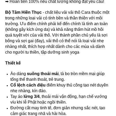
➡ Hoàn tiền 100% nếu chất lượng không đạt yêu cầu!
Bộ Tâm Hiền Thục
- chất liệu vải vải thô Cara thuộc một
trong những loại vải có tính bền và thân thiện với môi
trường. Ưu điểm chính phải kể đến chính là tính an toàn
(không gây kích ứng da) và khả năng thấm hút mồ hôi
quá tuyệt vời của vải thô. Với thành phần chủ yếu là sợi
bông và sợi gai (đay), vải thô có thể nói là loại vải nhẹ
nhàng nhất, thích hợp nhất dành cho các mùa và dành
cho người tu thiền, tập dưỡng sinh yoga
Thiết kế
Áo dáng
suông thoải mái
, tà bo tròn mềm mại giúp
tổng thể thanh thoát, trẻ trung.
Cổ lệch cách điệu
điểm khuy thủ công tạo nét duyên
nhẹ nhàng, kín đáo.
Tay áo
lửng 3/4
, thoải mái vận động, hạn chế vướng
víu khi lễ Phật hoặc ngồi thiền.
Đường cắt may tinh tế, đơn giản nhưng sắc nét, tạo
cảm giác trang nhã và hài hòa.