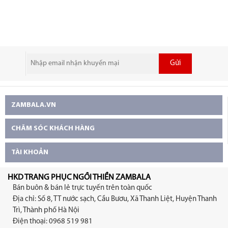
ngồi thiền, tập yoga
đông lót lông Hoả Tùng
dưỡng sinh - Bộ An Ngọc
Linh
Liên
Gửi
ZAMBALA.VN
CHĂM SÓC KHÁCH HÀNG
TÀI KHOẢN
HKD TRANG PHỤC NGỒI THIỀN ZAMBALA
Bán buôn & bán lẻ trực tuyến trên toàn quốc
Địa chỉ: Số 8, TT nước sạch, Cầu Bươu, Xã Thanh Liệt, Huyện Thanh
Trì, Thành phố Hà Nội
Điện thoại: 0968 519 981