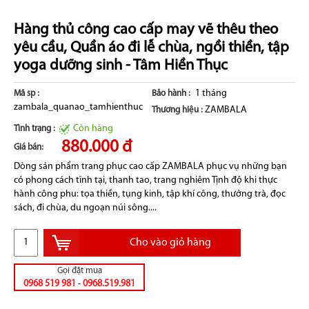
Hàng thủ công cao cấp may vẽ thêu theo
yêu cầu, Quần áo đi lễ chùa, ngồi thiền, tập
yoga dưỡng sinh - Tâm Hiền Thục
1 tháng
Mã sp :
Bảo hành :
zambala_quanao_tamhienthuc
ZAMBALA
Thương hiệu :
Còn hàng
Tình trạng :
880.000 đ
Giá bán:
Dòng sản phẩm trang phục cao cấp ZAMBALA phục vụ những bạn
có phong cách tĩnh tại, thanh tao, trang nghiêm Tịnh độ khi thực
hành công phu: tọa thiền, tụng kinh, tập khí công, thưởng trà, đọc
sách, đi chùa, du ngoạn núi sông....
Cho vào giỏ hàng
Gọi đặt mua
0968 519 981
-
0968.519.981