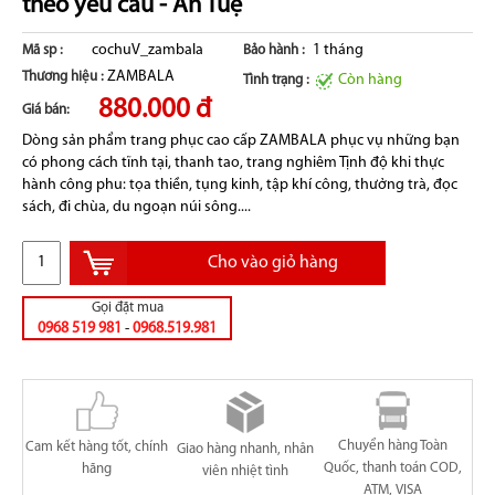
theo yêu cầu - An Tuệ
cochuV_zambala
1 tháng
Mã sp :
Bảo hành :
ZAMBALA
Thương hiệu :
Còn hàng
Tình trạng :
880.000 đ
Giá bán:
Dòng sản phẩm trang phục cao cấp ZAMBALA phục vụ những bạn
có phong cách tĩnh tại, thanh tao, trang nghiêm Tịnh độ khi thực
hành công phu: tọa thiền, tụng kinh, tập khí công, thưởng trà, đọc
sách, đi chùa, du ngoạn núi sông....
Cho vào giỏ hàng
Gọi đặt mua
0968 519 981
-
0968.519.981
Chuyển hàng Toàn
Cam kết hàng tốt, chính
Giao hàng nhanh, nhân
Quốc, thanh toán COD,
hãng
viên nhiệt tình
ATM, VISA