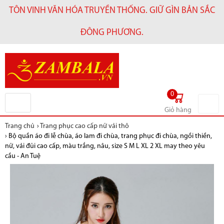
TÔN VINH VĂN HÓA TRUYỀN THỐNG. GIỮ GÌN BẢN SẮC
ĐÔNG PHƯƠNG.
0
Giỏ hàng
Trang chủ
›
Trang phục cao cấp nữ vải thô
›
Bộ quần áo đi lễ chùa, áo lam đi chùa, trang phục đi chùa, ngồi thiền,
nữ, vải đũi cao cấp, màu trắng, nâu, size S M L XL 2 XL may theo yêu
cầu - An Tuệ