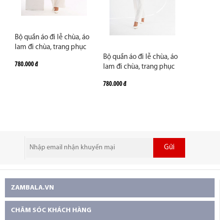
Bộ quần áo đi lễ chùa, áo
lam đi chùa, trang phục
đi chùa, ngồi thiền, nữ,
Bộ quần áo đi lễ chùa, áo
780.000 đ
vải đũi cao cấp, màu
lam đi chùa, trang phục
trắng, nâu, size S M L XL 2
đi chùa, ngồi thiền, nữ, cổ
780.000 đ
XL may theo yêu cầu -
cánh sen, vải đũi cao cấp,
Tâm Nguyện
màu trắng, nâu, size S M L
XL 2 XL may theo yêu cầu
Gửi
ZAMBALA.VN
CHĂM SÓC KHÁCH HÀNG