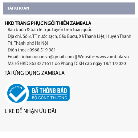
TÀI KHOẢN
HKD TRANG PHỤC NGỒI THIỀN ZAMBALA
Bán buôn & bán lẻ trực tuyến trên toàn quốc
Địa chỉ: Số 8, TT nước sạch, Cầu Bươu, Xã Thanh Liệt, Huyện Thanh
Trì, Thành phố Hà Nội
Điện thoại: 0968 519 981
Email:
tinhxuaquan.vn@gmail.com
|| Website: www.zambala.vn
Mã số HKD 8633271611 do Phòng TCKH cấp ngày 18/11/2020
TẢI ỨNG DỤNG ZAMBALA
LIKE ĐỂ NHẬN ƯU ĐÃI