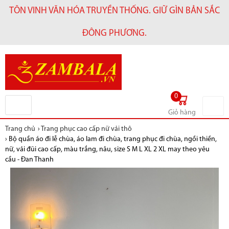
TÔN VINH VĂN HÓA TRUYỀN THỐNG. GIỮ GÌN BẢN SẮC
ĐÔNG PHƯƠNG.
0
Giỏ hàng
Trang chủ
›
Trang phục cao cấp nữ vải thô
›
Bộ quần áo đi lễ chùa, áo lam đi chùa, trang phục đi chùa, ngồi thiền,
nữ, vải đũi cao cấp, màu trắng, nâu, size S M L XL 2 XL may theo yêu
cầu - Đan Thanh