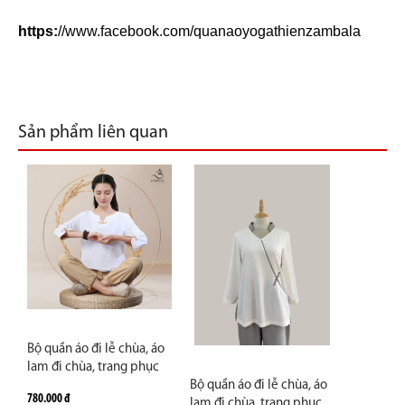
https:
//www.facebook.com/quanaoyogathienzambala
Sản phẩm liên quan
Bộ quần áo đi lễ chùa, áo
lam đi chùa, trang phục
đi chùa, ngồi thiền, nữ,
Bộ quần áo đi lễ chùa, áo
780.000 đ
vải đũi cao cấp, màu
lam đi chùa, trang phục