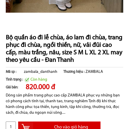
Bộ quần áo đi lễ chùa, áo lam đi chùa, trang
phục đi chùa, ngồi thiền, nữ, vải đũi cao
cấp, màu trắng, nâu, size S M L XL 2 XL may
theo yêu cầu - Đan Thanh
zambala_danthanh
ZAMBALA
Mã sp :
Thương hiệu :
Còn hàng
Tình trạng :
820.000 đ
Giá bán:
Dòng sản phẩm trang phục cao cấp ZAMBALA phục vụ những bạn
có phong cách tĩnh tại, thanh tao, trang nghiêm Tịnh độ khi thực
hành công phu: tọa thiền, tụng kinh, tập khí công, thưởng trà, đọc
sách, đi chùa, du ngoạn núi sông....
Cho vào giỏ hàng