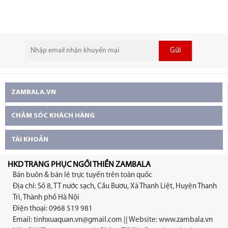
XL 2 XL may theo yêu cầu
Gửi
ZAMBALA.VN
CHĂM SÓC KHÁCH HÀNG
TÀI KHOẢN
HKD TRANG PHỤC NGỒI THIỀN ZAMBALA
Bán buôn & bán lẻ trực tuyến trên toàn quốc
Địa chỉ: Số 8, TT nước sạch, Cầu Bươu, Xã Thanh Liệt, Huyện Thanh
Trì, Thành phố Hà Nội
Điện thoại: 0968 519 981
Email:
tinhxuaquan.vn@gmail.com
|| Website: www.zambala.vn