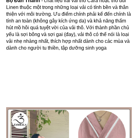
Bộ Đan Thanh
 - chất liệu vải vải thô Cara hoặc thô đũi 
Linen thuộc một trong những loại vải có tính bền và thân 
thiện với môi trường. Ưu điểm chính phải kể đến chính là 
tính an toàn (không gây kích ứng da) và khả năng thấm 
hút mồ hôi quá tuyệt vời của vải thô. Với thành phần chủ 
yếu là sợi bông và sợi gai (đay), vải thô có thể nói là loại 
vải nhẹ nhàng nhất, thích hợp nhất dành cho các mùa và 
dành cho người tu thiền, tập dưỡng sinh yoga