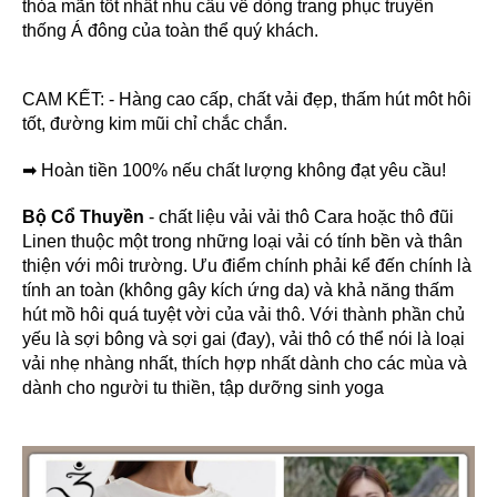
thỏa mãn tốt nhất nhu cầu về dòng trang phục truyền
thống Á đông của toàn thể quý khách.
CAM KẾT: - Hàng cao cấp, chất vải đẹp, thấm hút môt hôi
tốt, đường kim mũi chỉ chắc chắn.
➡ Hoàn tiền 100% nếu chất lượng không đạt yêu cầu!
Bộ Cổ Thuyền
- chất liệu vải vải thô Cara hoặc thô đũi
Linen thuộc một trong những loại vải có tính bền và thân
thiện với môi trường. Ưu điểm chính phải kể đến chính là
tính an toàn (không gây kích ứng da) và khả năng thấm
hút mồ hôi quá tuyệt vời của vải thô. Với thành phần chủ
yếu là sợi bông và sợi gai (đay), vải thô có thể nói là loại
vải nhẹ nhàng nhất, thích hợp nhất dành cho các mùa và
dành cho người tu thiền, tập dưỡng sinh yoga