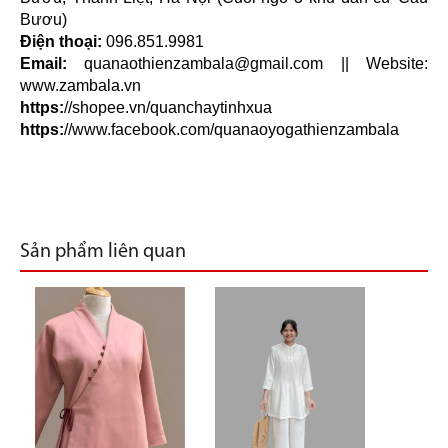
Bươu)
Điện thoại:
096.851.9981
Email:
quanaothienzambala@gmail.com
|| Website:
www.zambala.vn
https:
//shopee.vn/quanchaytinhxua
https:
//www.facebook.com/quanaoyogathienzambala
Sản phẩm liên quan