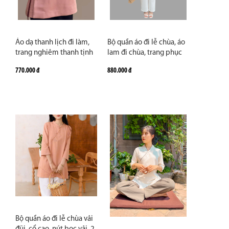
Áo dạ thanh lịch đi làm,
Bộ quần áo đi lễ chùa, áo
trang nghiêm thanh tịnh
lam đi chùa, trang phục
đi chùa
đi chùa nữ, vải đũi, cổ cao
770.000 đ
880.000 đ
nút ngọc, tà dài, màu
trắng, nâu, ghi, lam, size S
M L XL 2 XL hàng cao cấp,
may theo yêu cầu - An
Bảo Ngọc
Bộ quần áo đi lễ chùa vải