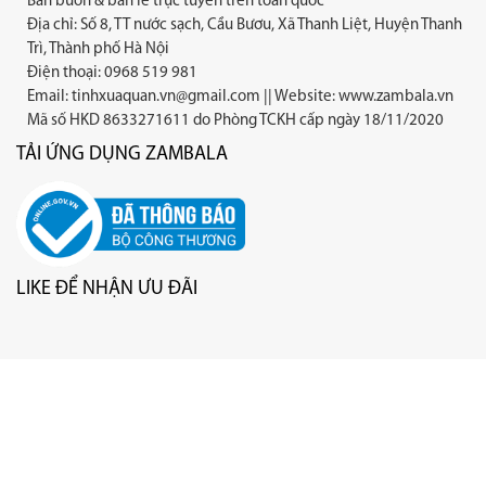
Bán buôn & bán lẻ trực tuyến trên toàn quốc
Địa chỉ: Số 8, TT nước sạch, Cầu Bươu, Xã Thanh Liệt, Huyện Thanh
Trì, Thành phố Hà Nội
Điện thoại: 0968 519 981
Email:
tinhxuaquan.vn@gmail.com
|| Website: www.zambala.vn
Mã số HKD 8633271611 do Phòng TCKH cấp ngày 18/11/2020
TẢI ỨNG DỤNG ZAMBALA
LIKE ĐỂ NHẬN ƯU ĐÃI