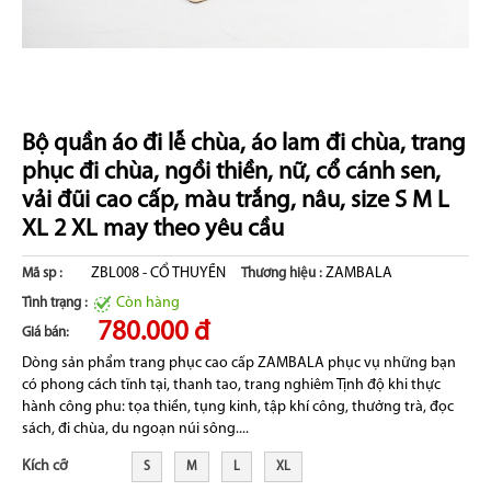
Bộ quần áo đi lễ chùa, áo lam đi chùa, trang
phục đi chùa, ngồi thiền, nữ, cổ cánh sen,
vải đũi cao cấp, màu trắng, nâu, size S M L
XL 2 XL may theo yêu cầu
ZBL008 - CỔ THUYỀN
ZAMBALA
Mã sp :
Thương hiệu :
Còn hàng
Tình trạng :
780.000 đ
Giá bán:
Dòng sản phẩm trang phục cao cấp ZAMBALA phục vụ những bạn
có phong cách tĩnh tại, thanh tao, trang nghiêm Tịnh độ khi thực
hành công phu: tọa thiền, tụng kinh, tập khí công, thưởng trà, đọc
sách, đi chùa, du ngoạn núi sông....
Kích cỡ
S
M
L
XL