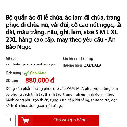
Bộ quần áo đi lễ chùa, áo lam đi chùa, trang
phục đi chùa nữ, vải đũi, cổ cao nút ngọc, tà
dài, màu trắng, nâu, ghi, lam, size S M L XL
2 XL hàng cao cấp, may theo yêu cầu - An
Bảo Ngọc
3 tháng
Mã sp :
Bảo hành :
zambala_quanao_anbaongoc
ZAMBALA
Thương hiệu :
Còn hàng
Tình trạng :
880.000 đ
Giá bán:
Dòng sản phẩm trang phục cao cấp ZAMBALA phục vụ những bạn
có phong cách tĩnh tại, thanh tao, trang nghiêm Tịnh độ khi thực
hành công phu: tọa thiền, tụng kinh, tập khí công, thưởng trà, đọc
sách, đi chùa, du ngoạn núi sông....
Cho vào giỏ hàng