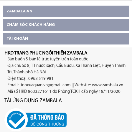
ZAMBALA.VN
CHĂM SÓC KHÁCH HÀNG
TÀI KHOẢN
HKD TRANG PHỤC NGỒI THIỀN ZAMBALA
Bán buôn & bán lẻ trực tuyến trên toàn quốc
Địa chỉ: Số 8, TT nước sạch, Cầu Bươu, Xã Thanh Liệt, Huyện Thanh
Trì, Thành phố Hà Nội
Điện thoại: 0968 519 981
Email:
tinhxuaquan.vn@gmail.com
|| Website: www.zambala.vn
Mã số HKD 8633271611 do Phòng TCKH cấp ngày 18/11/2020
TẢI ỨNG DỤNG ZAMBALA