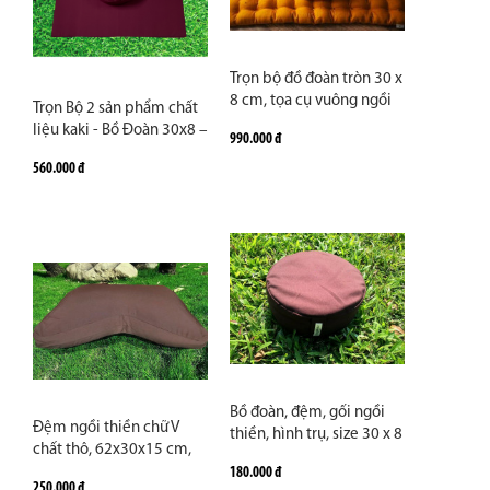
Trọn bộ đồ đoàn tròn 30 x
8 cm, tọa cụ vuông ngồi
Trọn Bộ 2 sản phẩm chất
thiền, khâu tay may rút
liệu kaki - Bồ Đoàn 30x8 –
990.000 đ
vải, ruột bông gạo thiên
Tọa Cụ phẳng 60x70 cm,
nhiên, màu nâu, đỏ đô.
560.000 đ
Zambala | Đệm Ngồi
Hàng thủ công cao cấp
Thiền – Tụng Kinh In
may theo yêu cầu
Mandala, Lá Bồ Đề
Bồ đoàn, đệm, gối ngồi
Đệm ngồi thiền chữ V
thiền, hình trụ, size 30 x 8
chất thô, 62x30x15 cm,
cm, vải thô, ruột vỏ đậu
ruột vỏ đậu, màu nâu,
180.000 đ
xanh, màu nâu, đỏ đô.
250.000 đ