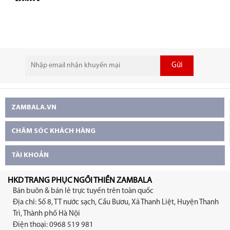
chất thô hỗ trợ đắc lực
Giúp ngồi thiền lâu
ngồi thiền lâu không mỏi
không mỏi
Gửi
ZAMBALA.VN
CHĂM SÓC KHÁCH HÀNG
TÀI KHOẢN
HKD TRANG PHỤC NGỒI THIỀN ZAMBALA
Bán buôn & bán lẻ trực tuyến trên toàn quốc
Địa chỉ: Số 8, TT nước sạch, Cầu Bươu, Xã Thanh Liệt, Huyện Thanh
Trì, Thành phố Hà Nội
Điện thoại: 0968 519 981