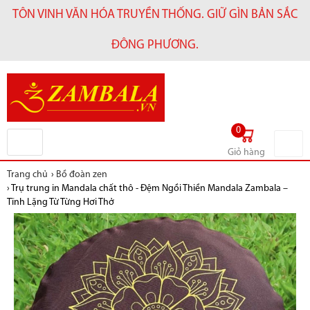
TÔN VINH VĂN HÓA TRUYỀN THỐNG. GIỮ GÌN BẢN SẮC
ĐÔNG PHƯƠNG.
0
Giỏ hàng
Trang chủ
›
Bồ đoàn zen
›
Trụ trung in Mandala chất thô - Đệm Ngồi Thiền Mandala Zambala –
Tĩnh Lặng Từ Từng Hơi Thở