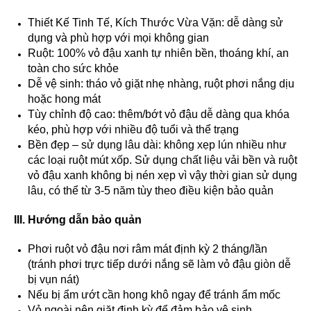
Thiết Kế Tinh Tế, Kích Thước Vừa Vặn: dễ dàng sử
dụng và phù hợp với mọi không gian
Ruột: 100% vỏ đậu xanh tự nhiên bền, thoáng khí, an
toàn cho sức khỏe
Dễ vệ sinh: tháo vỏ giặt nhẹ nhàng, ruột phơi nắng dịu
hoặc hong mát
Tùy chỉnh độ cao: thêm/bớt vỏ đậu dễ dàng qua khóa
kéo, phù hợp với nhiều độ tuổi và thể trạng
Bền đẹp – sử dụng lâu dài: không xẹp lún nhiều như
các loại ruột mút xốp. Sử dụng chất liệu vải bền và ruột
vỏ đậu xanh không bị nén xẹp vì vậy thời gian sử dụng
lâu, có thể từ 3-5 năm tùy theo điều kiện bảo quản
III. Hướng dẫn bảo quản
Phơi ruột vỏ đậu nơi râm mát định kỳ 2 tháng/lần
(tránh phơi trực tiếp dưới nắng sẽ làm vỏ đậu giòn dễ
bị vụn nát)
Nếu bị ẩm ướt cần hong khô ngay để tránh ẩm mốc
Vỏ ngoài nên giặt định kỳ để đảm bảo vệ sinh