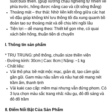
suốt buổi thiền. (giúp xương chậu nghiêng tự nhiên về
phía trước, hông được nâng cao và cột sống thẳng)
Thoáng mát – thư thái: Nhờ liên kết rỗng giữa các hạt
vỏ đậu giúp không khí lưu thông tối đa xung quanh bồ
đoàn tạo sự thoáng mát và dễ chịu khi ngồi lâu
Tiện lợi – dễ mang theo: Thiết kế gọn nhẹ, có quai
xách bên hông, thuận tiện di chuyển
I. Thông tin sản phẩm
* TRỤ TRUNG: phổ thông, chuẩn size thiền viện
- Đường kính: 30cm | Cao: 8cm | Nặng: ~1 kg
- Chất liệu:
Vải thô pha: bề mặt mộc mạc, giản dị, tạo cảm giác
gần gũi. Gam màu nâu sẫm và nâu hạt dẻ mang nét
trầm ấm, thanh tịnh
Vải kaki cao cấp: mềm mại nhưng vẫn đứng phom. Có
3 lựa chọn màu sắc trang nhã: nâu gụ, đỏ đô sáng và
đỏ đô trầm
II. Điểm Nổi Bật Của Sản Phẩm