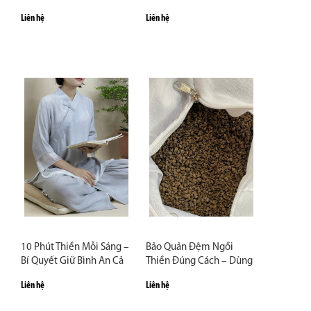
mặc đẹp
Liên hệ
Liên hệ
10 Phút Thiền Mỗi Sáng –
Bảo Quản Đệm Ngồi
Bí Quyết Giữ Bình An Cả
Thiền Đúng Cách – Dùng
Ngày
Bền 5–7 Năm
Liên hệ
Liên hệ