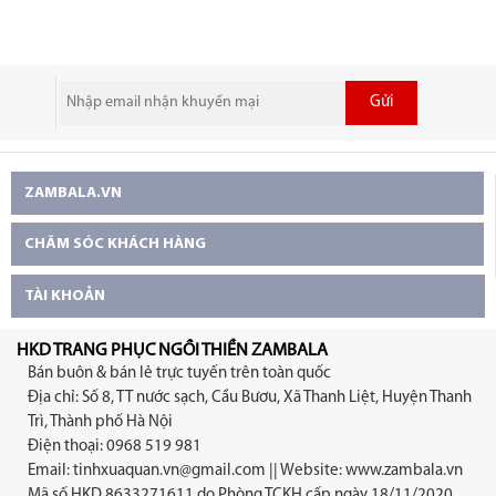
Gửi
ZAMBALA.VN
CHĂM SÓC KHÁCH HÀNG
TÀI KHOẢN
HKD TRANG PHỤC NGỒI THIỀN ZAMBALA
Bán buôn & bán lẻ trực tuyến trên toàn quốc
Địa chỉ: Số 8, TT nước sạch, Cầu Bươu, Xã Thanh Liệt, Huyện Thanh
Trì, Thành phố Hà Nội
Điện thoại: 0968 519 981
Email:
tinhxuaquan.vn@gmail.com
|| Website: www.zambala.vn
Mã số HKD 8633271611 do Phòng TCKH cấp ngày 18/11/2020