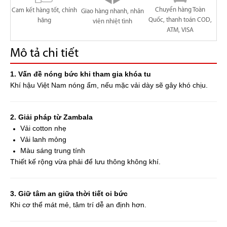
Chuyển hàng Toàn
Cam kết hàng tốt, chính
Giao hàng nhanh, nhân
Quốc, thanh toán COD,
hãng
viên nhiệt tình
ATM, VISA
Mô tả chi tiết
1. Vấn đề nóng bức khi tham gia khóa tu
Khí hậu Việt Nam nóng ẩm, nếu mặc vải dày sẽ gây khó chịu.
2. Giải pháp từ Zambala
Vải cotton nhẹ
Vải lanh mỏng
Màu sáng trung tính
Thiết kế rộng vừa phải để lưu thông không khí.
3. Giữ tâm an giữa thời tiết oi bức
Khi cơ thể mát mẻ, tâm trí dễ an định hơn.