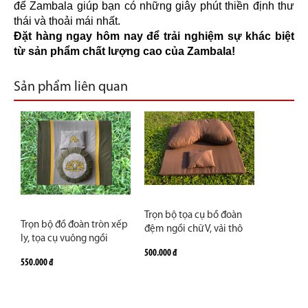
để Zambala giúp bạn có những giây phút thiền định thư
thái và thoải mái nhất.
Đặt hàng ngay hôm nay để trải nghiệm sự khác biệt
từ sản phẩm chất lượng cao của Zambala!
Sản phẩm liên quan
Trọn bộ tọa cụ bồ đoàn
Trọn bộ đồ đoàn tròn xếp
đệm ngồi chữ V, vải thô
ly, tọa cụ vuông ngồi
loại đặc biệt hỗ trợ ngồi
thiền, vải thô cara, ruột
500.000 đ
lâu không nhức mỏi
550.000 đ
bông gạo thiên nhiên,
phối nhiều màu, vẽ theo
yêu cầu, hàng cao cấp