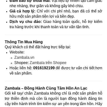
Đảm bảo sự thoải mái:
Vật liệu tự nhiên tạo cảm giác
nhẹ nhàng, thư giãn và không gây khó chịu.
Giá cả hợp lý:
Chỉ với chi phí nhỏ, bạn đã có thể sở
hữu một sản phẩm tiện lợi và bền đẹp.
Dịch vụ chu đáo:
Giao hàng toàn quốc, hỗ trợ kiểm
tra hàng trước khi thanh toán và tư vấn tận tình.
Thông Tin Mua Hàng
Quý khách có thể đặt hàng trực tiếp tại:
Website:
Zambala.vn
Shopee:
Zambala trên Shopee
Hoặc liên hệ:
0916192199
để được tư vấn chi tiết hơn
về sản phẩm.
Zambala – Đồng Hành Cùng Tâm Hồn An Lạc
Gối kê tay/ chân Zambala không chỉ là một sản phẩm hỗ
trợ thiền định mà còn là người bạn đồng hành đáng tin
cậy trên hành trình tìm kiếm sự an yên trong tâm hồn. Hãy