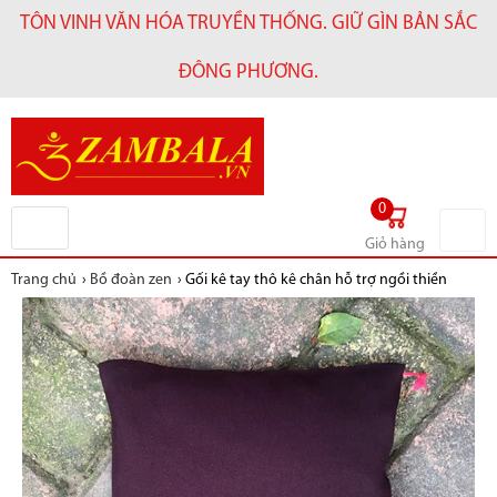
TÔN VINH VĂN HÓA TRUYỀN THỐNG. GIỮ GÌN BẢN SẮC
ĐÔNG PHƯƠNG.
0
Giỏ hàng
Trang chủ
›
Bồ đoàn zen
›
Gối kê tay thô kê chân hỗ trợ ngồi thiền