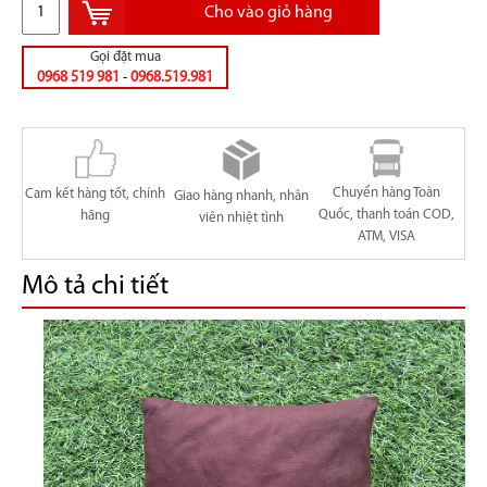
Cho vào giỏ hàng
Gọi đặt mua
0968 519 981
-
0968.519.981
Chuyển hàng Toàn
Cam kết hàng tốt, chính
Giao hàng nhanh, nhân
Quốc, thanh toán COD,
hãng
viên nhiệt tình
ATM, VISA
Mô tả chi tiết