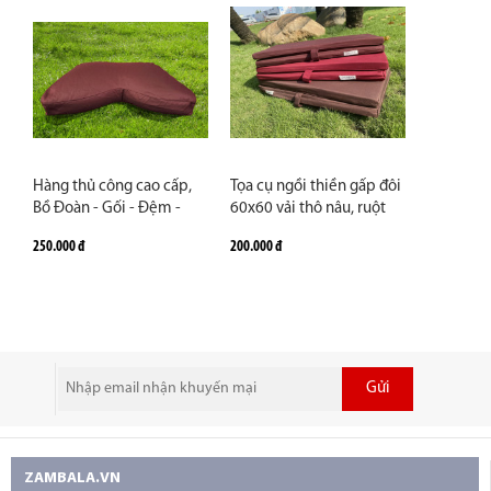
Hàng thủ công cao cấp,
Tọa cụ ngồi thiền gấp đôi
Bồ Đoàn - Gối - Đệm -
60x60 vải thô nâu, ruột
Nệm ngồi thiền loại chữ V
xốp PE, nhỏ nhẹ di
250.000 đ
200.000 đ
kaki nhập khẩu hỗ trợ
chuyển dễ dàng phù hợp
ngồi thiền lâu đỡ tê mỏi
cho chùa, đạo tràng
Gửi
ZAMBALA.VN