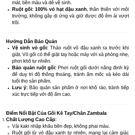
mát, bền màu và dễ vệ sinh.
Ruột gối:
100% vỏ hạt đậu xanh
, thân thiện với môi
trường, không gây dị ứng và giữ được độ êm ái vượt
trội.
Hướng Dẫn Bảo Quản
Vệ sinh vỏ gối:
Tháo ruột vỏ đậu xanh ra trước khi
giặt. Vỏ gối có thể giặt tay hoặc máy với xà phòng nhẹ,
phơi khô tự nhiên.
Bảo quản ruột gối:
Phơi ruột gối dưới nắng định kỳ
để duy trì độ thông thoáng, tránh ẩm mốc và kéo dài
tuổi thọ sản phẩm.
Lưu ý:
Bảo quản sản phẩm ở nơi khô ráo, tránh tiếp
xúc trực tiếp với độ ẩm cao.
Điểm Nổi Bật Của Gối Kê Tay/Chân Zambala
Chất Lượng Cao Cấp:
Vải kaki nhập khẩu bền đẹp, không phai màu.
Ruột gối từ vỏ đậu xanh tự nhiên, mang lại cảm giác