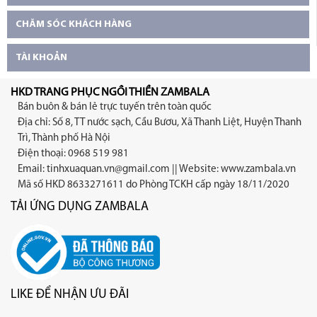
CHĂM SÓC KHÁCH HÀNG
TÀI KHOẢN
HKD TRANG PHỤC NGỒI THIỀN ZAMBALA
Bán buôn & bán lẻ trực tuyến trên toàn quốc
Địa chỉ: Số 8, TT nước sạch, Cầu Bươu, Xã Thanh Liệt, Huyện Thanh
Trì, Thành phố Hà Nội
Điện thoại: 0968 519 981
Email:
tinhxuaquan.vn@gmail.com
|| Website: www.zambala.vn
Mã số HKD 8633271611 do Phòng TCKH cấp ngày 18/11/2020
TẢI ỨNG DỤNG ZAMBALA
LIKE ĐỂ NHẬN ƯU ĐÃI