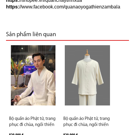
https:
//shopee.vn/quanchaytinhxua
https:
//www.facebook.com/quanaoyogathienzambala
Sản phẩm liên quan
Bộ quần áo Phật tử, trang
Bộ quần áo Phật tử, trang
phục đi chùa, ngồi thiền
phục đi chùa, ngồi thiền
nam, vải đũi cao cấp, màu
nam, cổ tròn, vải đũi cao