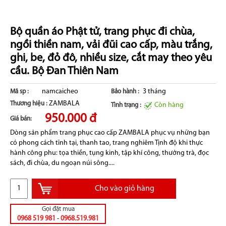
Bộ quần áo Phật tử, trang phục đi chùa,
ngồi thiền nam, vải đũi cao cấp, màu trắng,
ghi, be, đỏ đô, nhiều size, cắt may theo yêu
cầu. Bộ Đan Thiên Nam
namcaicheo
3 tháng
Mã sp :
Bảo hành :
ZAMBALA
Thương hiệu :
Còn hàng
Tình trạng :
950.000 đ
Giá bán:
Dòng sản phẩm trang phục cao cấp ZAMBALA phục vụ những bạn
có phong cách tĩnh tại, thanh tao, trang nghiêm Tịnh độ khi thực
hành công phu: tọa thiền, tụng kinh, tập khí công, thưởng trà, đọc
sách, đi chùa, du ngoạn núi sông....
Cho vào giỏ hàng
Gọi đặt mua
0968 519 981
-
0968.519.981