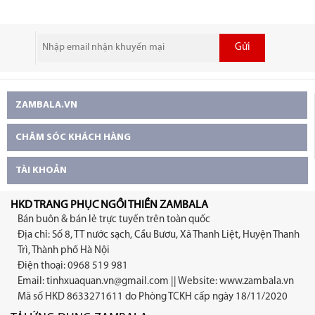
Gửi
ZAMBALA.VN
CHĂM SÓC KHÁCH HÀNG
TÀI KHOẢN
HKD TRANG PHỤC NGỒI THIỀN ZAMBALA
Bán buôn & bán lẻ trực tuyến trên toàn quốc
Địa chỉ: Số 8, TT nước sạch, Cầu Bươu, Xã Thanh Liệt, Huyện Thanh
Trì, Thành phố Hà Nội
Điện thoại: 0968 519 981
Email:
tinhxuaquan.vn@gmail.com
|| Website: www.zambala.vn
Mã số HKD 8633271611 do Phòng TCKH cấp ngày 18/11/2020