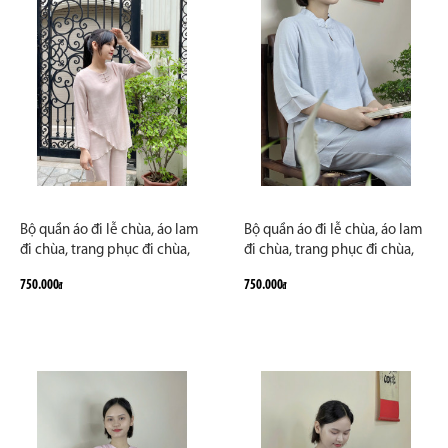
Bộ quần áo đi lễ chùa, áo lam
Bộ quần áo đi lễ chùa, áo lam
đi chùa, trang phục đi chùa,
đi chùa, trang phục đi chùa,
ngồi thiền, nữ, vải đũi cao
ngồi thiền, nữ, vải đũi cao
750.000
750.000
đ
đ
cấp, màu trắng, nâu, size S M
cấp, màu trắng, nâu, size S M
L XL 2 XL may theo yêu cầu.
L XL 2 XL may theo yêu cầu.
Bộ Tâm Đan Sương
Bộ An Nhật Nguyệt