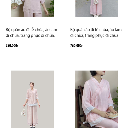
Bộ quần áo đi lễ chùa, áo lam
Bộ quần áo đi lễ chùa, áo lam
đi chùa, trang phục đi chùa,
đi chùa, trang phục đi chùa
ngồi thiền, nữ, vải đũi cao
nữ, vải tơ đũi, cổ tròn, nút
750.000
760.000
đ
đ
cấp, màu trắng, nâu, size S M
ngọc, màu trắng, lam, hồng,
L XL 2 XL may theo yêu cầu.
nâu sữa, size S M L XL 2 XL
Bộ Cô Tiên
hàng cao cấp, may theo yêu
cầu - Tâm Trúc An