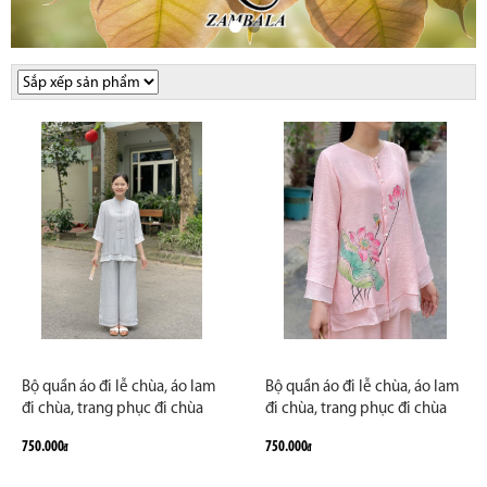
Bộ quần áo đi lễ chùa, áo lam
Bộ quần áo đi lễ chùa, áo lam
đi chùa, trang phục đi chùa
đi chùa, trang phục đi chùa
nữ, vải tơ đũi, cổ tàu 2 lớp,
nữ, vải tơ đũi, áo bà ba 2 lớp,
750.000
750.000
đ
đ
màu trắng, lam, hồng, nâu
màu trắng, lam, hồng, nâu
sữa, size S M L XL 2 XL hàng
sữa, size S M L XL 2 XL hàng