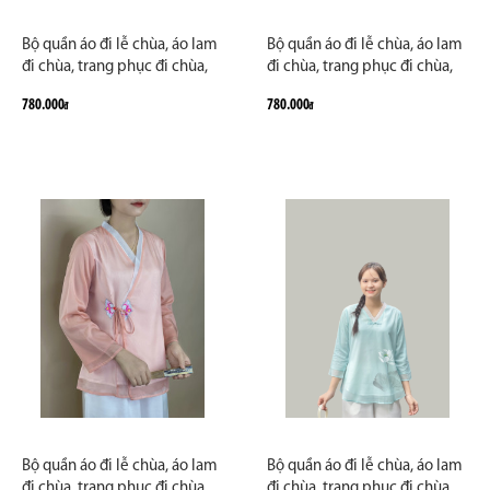
Bộ quần áo đi lễ chùa, áo lam
Bộ quần áo đi lễ chùa, áo lam
đi chùa, trang phục đi chùa,
đi chùa, trang phục đi chùa,
ngồi thiền, nữ, vải đũi cao
ngồi thiền, nữ, vải đũi cao
780.000
780.000
đ
đ
cấp, màu trắng, nâu, size S M
cấp, màu trắng, nâu, size S M
L XL 2 XL may theo yêu
L XL 2 XL may theo yêu cầu.
cầu.Bộ Đan Thiên Di
Bộ Cánh Hạc Giao Duyên
Bộ quần áo đi lễ chùa, áo lam
Bộ quần áo đi lễ chùa, áo lam
đi chùa, trang phục đi chùa,
đi chùa, trang phục đi chùa,