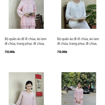
Bộ quần áo đi lễ chùa, áo lam
Bộ quần áo đi lễ chùa, áo lam
đi chùa, trang phục đi chùa,
đi chùa, trang phục đi chùa,
ngồi thiền, nữ, vải đũi cao
ngồi thiền, nữ, vải đũi cao
750.000
750.000
đ
đ
cấp, màu trắng, nâu, size S M
cấp, màu trắng, nâu, size S M
L XL 2 XL may theo yêu cầu.
L XL 2 XL may theo yêu cầu.
Bộ An Cát Tường
Bộ Tâm Thu Nguyệt