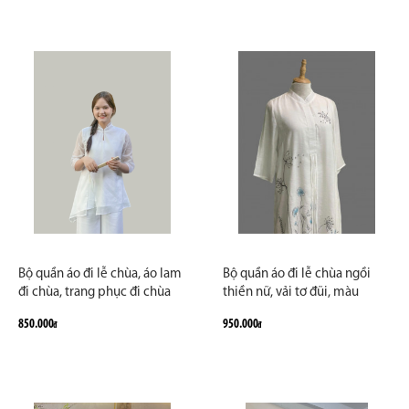
cầu - An Thanh Vân
Đan Lâm Tuyền
Bộ quần áo đi lễ chùa, áo lam
Bộ quần áo đi lễ chùa ngồi
đi chùa, trang phục đi chùa
thiền nữ, vải tơ đũi, màu
nữ, vải voan, cổ cao bèo renc,
trắng, ghi, be, hồng, size S M
850.000
950.000
đ
đ
màu trắng, size S M L XL 2 XL
L XL... cắt may theo yêu cầu -
hàng cao cấp, may theo yêu
Thảo Nguyên Bình Yên
cầu - An Linh Thanh