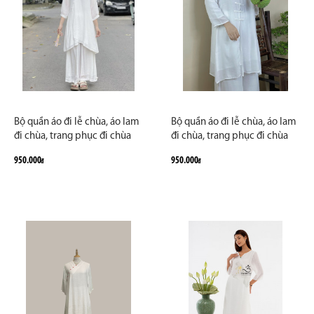
Bộ quần áo đi lễ chùa, áo lam
Bộ quần áo đi lễ chùa, áo lam
đi chùa, trang phục đi chùa
đi chùa, trang phục đi chùa
nữ, vải tơ đũi, cổ tàu tà dài,
nữ, vải tơ đũi, cổ tròn xẻ tà,
950.000
950.000
đ
đ
màu trắng, lam, hồng, nâu
màu trắng, size S M L XL 2 XL
sữa, size S M L XL 2 XL hàng
hàng cao cấp, may theo yêu
cao cấp, may theo yêu cầu -
cầu - Tâm An Nghiêm
An Hạ Vân