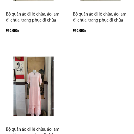
Bộ quần áo đi lễ chùa, áo lam
Bộ quần áo đi lễ chùa, áo lam
đi chùa, trang phục đi chùa
đi chùa, trang phục đi chùa
nữ, vải tơ đũi, cổ V, áo dài cổ
nữ, vải tơ đũi, cổ V, áo dài cổ
950.000
950.000
đ
đ
cao, 2 tà, màu nâu, hồng, lam,
lé nút ngọc, 2 tà, màu nâu,
size S M L XL 2 XL hàng cao
hồng, lam, size S M L XL 2 XL
cấp, may theo yêu cầu - Cô
hàng cao cấp, may theo yêu
Tiên Tự Vũ
cầu - Tiên Cô Hạ Sơn
Bộ quần áo đi lễ chùa, áo lam