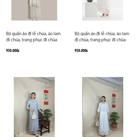
Bộ quần áo đi lễ chùa, áo lam
Bộ quần áo đi lễ chùa, áo lam
đi chùa, trang phục đi chùa
đi chùa, trang phục đi chùa
nữ, vải tơ đũi, cổ Nhật nút
nữ, vải tơ đũi, cổ V, màu trắng,
950.000
950.000
đ
đ
ngọc, màu trắng, nâu, ghi,
nâu, hồng, lam, size S M L XL
lam, size S M L XL 2 XL hàng
2 XL hàng cao cấp, may theo
cao cấp, may theo yêu cầu -
yêu cầu
Ngọc Minh